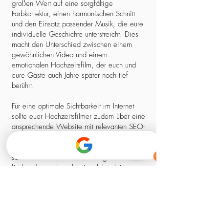
großen Wert auf eine sorgfältige
Farbkorrektur, einen harmonischen Schnitt
und den Einsatz passender Musik, die eure
individuelle Geschichte unterstreicht. Dies
macht den Unterschied zwischen einem
gewöhnlichen Video und einem
emotionalen Hochzeitsfilm, der euch und
eure Gäste auch Jahre später noch tief
berührt.
Für eine optimale Sichtbarkeit im Internet
sollte euer Hochzeitsfilmer zudem über eine
ansprechende Website mit relevanten SEO-
Elementen verfügen. So stellt ihr sicher,
dass ihr nicht nur einen kreativen Experten,
sondern auch einen zuverlässigen Partner
findet, der euch professionell begleitet –
von der ersten Kontaktaufnahme bis zum
fertigen Film.