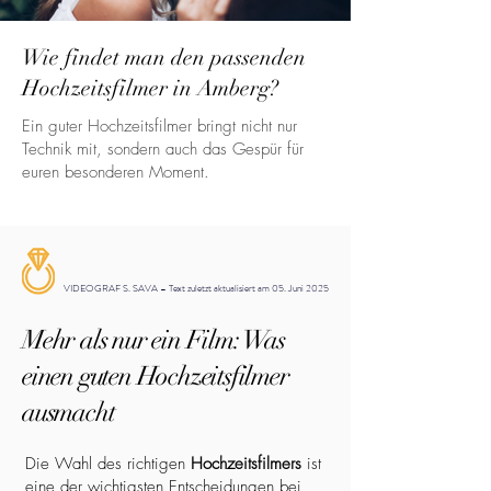
Wie findet man den passenden
Hochzeitsfilmer in Amberg?
Ein guter Hochzeitsfilmer bringt nicht nur
Technik mit, sondern auch das Gespür für
euren besonderen Moment.
VIDEOGRAF S. SAVA – Text zuletzt aktualisiert am 05. Juni 2025
Mehr als nur ein Film: Was
einen guten Hochzeitsfilmer
ausmacht
Die Wahl des richtigen
Hochzeitsfilmers
ist
eine der wichtigsten Entscheidungen bei