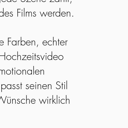
 des Films werden.
he Farben, echter
 Hochzeitsvideo
emotionalen
passt seinen Stil
Wünsche wirklich