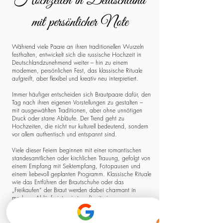
Hochzeiten in Deutschland
mit persönlicher Note
Während viele Paare an ihren traditionellen Wurzeln
festhalten, entwickelt sich die russische Hochzeit in
Deutschlandzunehmend weiter – hin zu einem
modernen, persönlichen Fest, das klassische Rituale
aufgreift, aber flexibel und kreativ neu interpretiert.
Immer häufiger entscheiden sich Brautpaare dafür, den
Tag nach ihren eigenen Vorstellungen zu gestalten –
mit ausgewählten Traditionen, aber ohne unnötigen
Druck oder starre Abläufe. Der Trend geht zu
Hochzeiten, die nicht nur kulturell bedeutend, sondern
vor allem authentisch und entspannt sind.
Viele dieser Feiern beginnen mit einer romantischen
standesamtlichen oder kirchlichen Trauung, gefolgt von
einem Empfang mit Sektempfang, Fotopausen und
einem liebevoll geplanten Programm. Klassische Rituale
wie das Entführen der Brautschuhe oder das
„Freikaufen“ der Braut werden dabei charmant in
moderne Abläufe integriert – oft mit einem
Augenzwinkern, aber stets mit Respekt vor der
Herkunft.