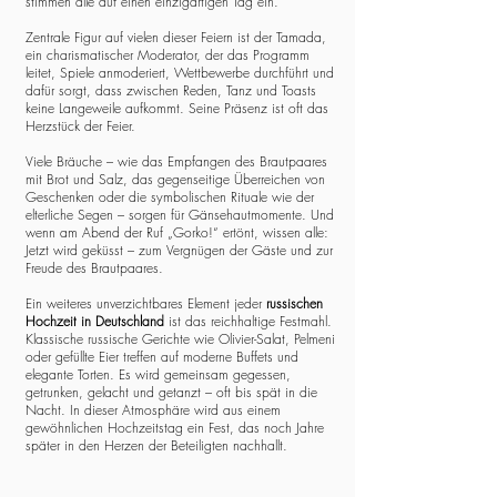
stimmen alle auf einen einzigartigen Tag ein.
Zentrale Figur auf vielen dieser Feiern ist der Tamada,
ein charismatischer Moderator, der das Programm
leitet, Spiele anmoderiert, Wettbewerbe durchführt und
dafür sorgt, dass zwischen Reden, Tanz und Toasts
keine Langeweile aufkommt. Seine Präsenz ist oft das
Herzstück der Feier.
Viele Bräuche – wie das Empfangen des Brautpaares
mit Brot und Salz, das gegenseitige Überreichen von
Geschenken oder die symbolischen Rituale wie der
elterliche Segen – sorgen für Gänsehautmomente. Und
wenn am Abend der Ruf „Gorko!“ ertönt, wissen alle:
Jetzt wird geküsst – zum Vergnügen der Gäste und zur
Freude des Brautpaares.
Ein weiteres unverzichtbares Element jeder
russischen
Hochzeit in Deutschland
ist das reichhaltige Festmahl.
Klassische russische Gerichte wie Olivier-Salat, Pelmeni
oder gefüllte Eier treffen auf moderne Buffets und
elegante Torten. Es wird gemeinsam gegessen,
getrunken, gelacht und getanzt – oft bis spät in die
Nacht. In dieser Atmosphäre wird aus einem
gewöhnlichen Hochzeitstag ein Fest, das noch Jahre
später in den Herzen der Beteiligten nachhallt.