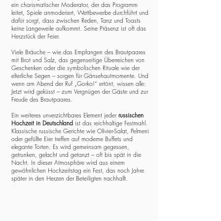
ein charismatischer Moderator, der das Programm
leitet, Spiele anmoderiert, Wettbewerbe durchführt und
dafür sorgt, dass zwischen Reden, Tanz und Toasts
keine Langeweile aufkommt. Seine Präsenz ist oft das
Herzstück der Feier.
Viele Bräuche – wie das Empfangen des Brautpaares
mit Brot und Salz, das gegenseitige Überreichen von
Geschenken oder die symbolischen Rituale wie der
elterliche Segen – sorgen für Gänsehautmomente. Und
wenn am Abend der Ruf „Gorko!“ ertönt, wissen alle:
Jetzt wird geküsst – zum Vergnügen der Gäste und zur
Freude des Brautpaares.
Ein weiteres unverzichtbares Element jeder
russischen
Hochzeit in Deutschland
ist das reichhaltige Festmahl.
Klassische russische Gerichte wie Olivier-Salat, Pelmeni
oder gefüllte Eier treffen auf moderne Buffets und
elegante Torten. Es wird gemeinsam gegessen,
getrunken, gelacht und getanzt – oft bis spät in die
Nacht. In dieser Atmosphäre wird aus einem
gewöhnlichen Hochzeitstag ein Fest, das noch Jahre
später in den Herzen der Beteiligten nachhallt.