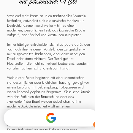
mit persönlicher Note
Während viele Paare an ihren traditionellen Wurzeln
festhalten, entwickelt sich die russische Hochzeit in
Deutschlandzunehmend weiter – hin zu einem
modernen, persönlichen Fest, das klassische Rituale
aufgreift, aber flexibel und kreativ neu interpretiert.
Immer häufiger entscheiden sich Brautpaare dafür, den
Tag nach ihren eigenen Vorstellungen zu gestalten –
mit ausgewählten Traditionen, aber ohne unnötigen
Druck oder starre Abläufe. Der Trend geht zu
Hochzeiten, die nicht nur kulturell bedeutend, sondern
vor allem authentisch und entspannt sind.
Viele dieser Feiern beginnen mit einer romantischen
standesamtlichen oder kirchlichen Trauung, gefolgt von
einem Empfang mit Sektempfang, Fotopausen und
einem liebevoll geplanten Programm. Klassische Rituale
wie das Entführen der Brautschuhe oder das
„Freikaufen“ der Braut werden dabei charmant in
moderne Abläufe integriert – oft mit einem
Augenzwinkern, aber stets mit Respekt vor der
Herkunft.
Auch optisch und atmosphärisch wandeln sich diese
Feiern: Individuell gewählte Dekorationsthemen,