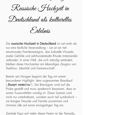
Russische Hochzeit in
Deutschland als kulturelles
Erlebnis
Die
russische Hochzeit in Deutschland
ist viel mehr als
nur eine festliche Veranstaltung – sie ist ein tief
emotionales Familienereignis, das kulturelle Wurzeln,
starke Gefühle und jahrhundertealte Rituale miteinander
verbindet. In einer Welt, die sich ständig verändert,
bleiben diese Hochzeiten ein lebendiges Zeugnis von
Tradition, Identität und Gemeinschaft.
Bereits am Morgen beginnt der Tag mit einem
besonderen Highlight: dem sogenannten Brautkauf
(„Выкуп невесты“). Der Bräutigam wird auf die
Probe gestellt und muss spielerisch beweisen, dass er
seiner Auserwählten würdig ist. Diese Szenen sind
nicht nur unterhaltsam, sondern auch tief symbolisch –
sie bringen Freunde und Familie zusammen und
stimmen alle auf einen einzigartigen Tag ein.
Zentrale Figur auf vielen dieser Feiern ist der Tamada,