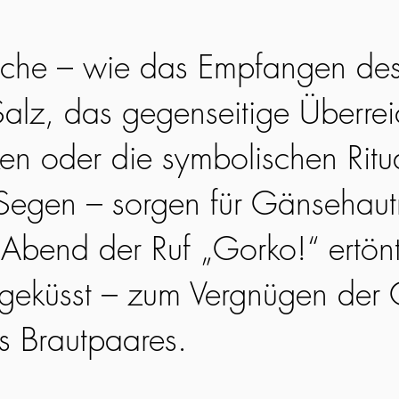
uche – wie das Empfangen des
Salz, das gegenseitige Überre
n oder die symbolischen Ritu
e Segen – sorgen für Gänseha
bend der Ruf „Gorko!“ ertönt,
d geküsst – zum Vergnügen der
s Brautpaares.