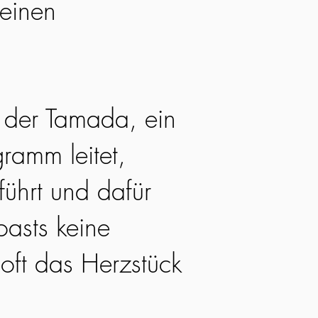
 einen
st der Tamada, ein
ramm leitet,
ührt und dafür
oasts keine
oft das Herzstück