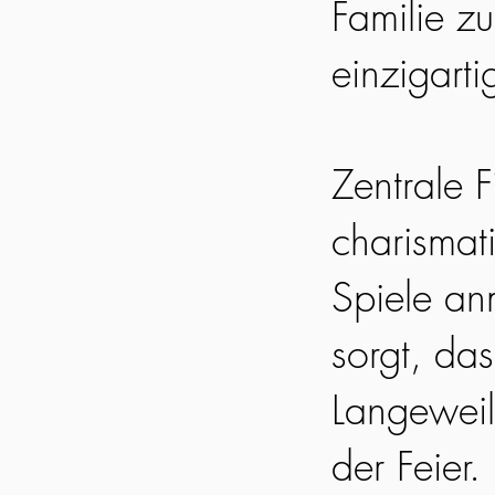
Familie z
einzigarti
Zentrale F
charismat
Spiele an
sorgt, da
Langeweil
der Feier.