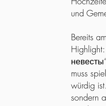
Hochzeite
und Geme
Bereits a
Highlight
невесты“)
muss spie
würdig ist
sondern a