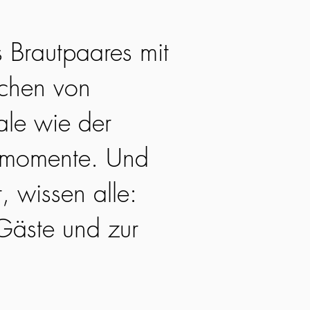
 Brautpaares mit
ichen von
ale wie der
utmomente. Und
 wissen alle:
 Gäste und zur