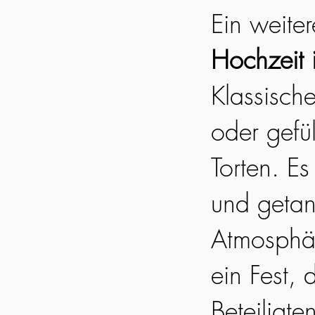
Ein weite
Hochzeit 
Klassische
oder gefül
Torten. E
und getanz
Atmosphär
ein Fest,
Beteiligte