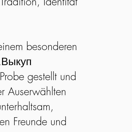
adition, Identität
 einem besonderen
(„Выкуп
robe gestellt und
er Auserwählten
unterhaltsam,
gen Freunde und