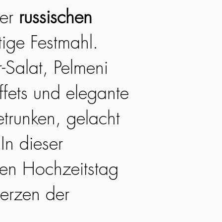
der
russischen
tige Festmahl.
-Salat, Pelmeni
ffets und elegante
trunken, gelacht
In dieser
en Hochzeitstag
Herzen der