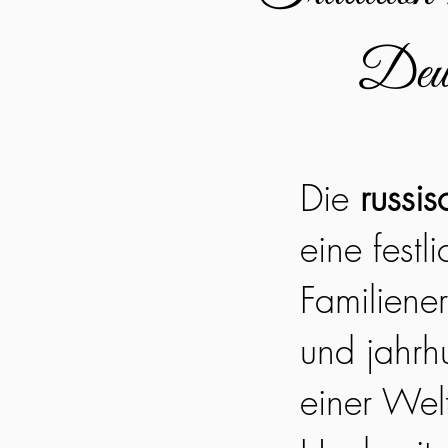
Deuts
Die
russi
eine festl
Familiener
und jahrhu
einer Welt