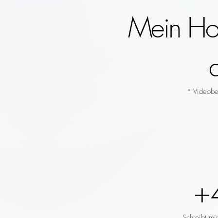
Mein Hoc
* Videobeg
+
Schreibt mi