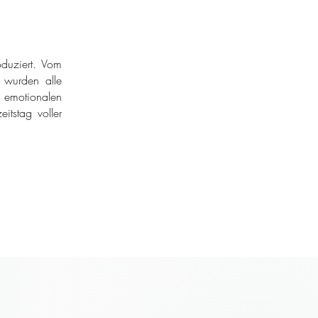
duziert. Vom
r wurden alle
 emotionalen
itstag voller