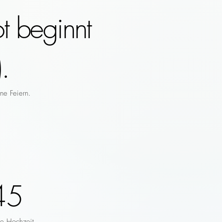
t beginnt
.
ne Feiern.
45
re Hochzeit.