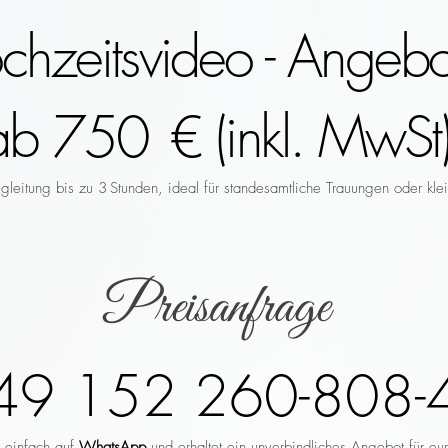
hzeitsvideo - Angebo
ab 750 € (inkl. MwSt)
leitung bis zu 3 Stunden, ideal für standesamtliche Trauungen oder klei
Preisanfrage
49 152 260-808-
r einfach auf
WhatsApp
und erhaltet ein unverbindliches Angebot für eu