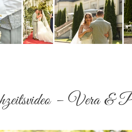
eitsvideo – Vera & P