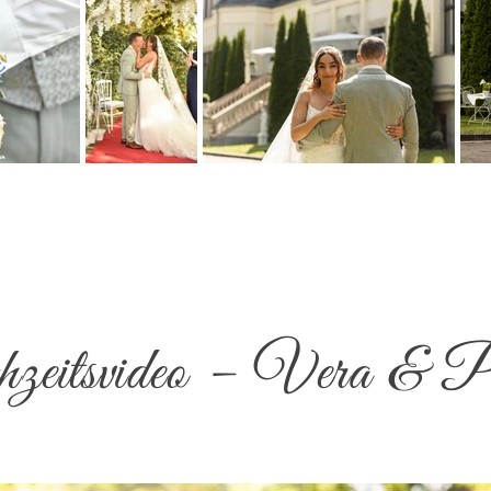
eitsvideo – Vera & P