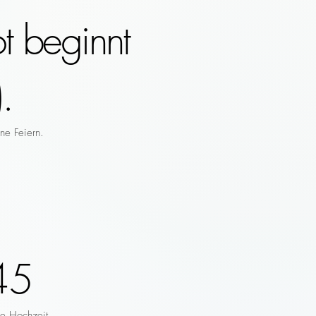
t beginnt
.
ne Feiern.
45
re Hochzeit.