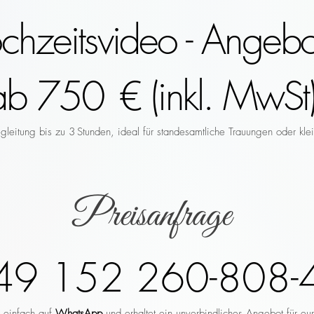
hzeitsvideo - Angebo
ab 750 € (inkl. MwSt)
leitung bis zu 3 Stunden, ideal für standesamtliche Trauungen oder klei
Preisanfrage
49 152 260-808-
r einfach auf
WhatsApp
und erhaltet ein unverbindliches Angebot für eu