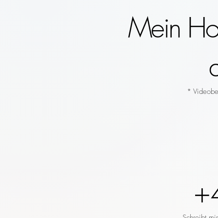
Mein Hoc
* Videobeg
+
Schreibt mi