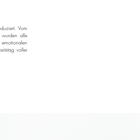
duziert. Vom
r wurden alle
 emotionalen
itstag voller