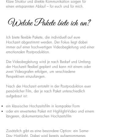
Klare Struktur und direkte Kommunikation sorgen für
einen entspannten Ablauf – für euch und für mich.
Welche Pakete biete ich an?
Ich biete flexible Pakete, die individuell auf eure
Hochzeit abgestimmt werden. Der Fokus liegt dabei
immer auf einer hochwertigen Videobegleitung und einer
emotionalen Postproduktion.
Die Videobegleitung wird je nach Bedarf und Umfang
der Hochzeit flexibel geplant und kann mit einem oder
zwei Videografen erfolgen, um verschiedene
Perspektiven einzufangen.
Nach der Hochzeit entsteht in der Postproduktion euer
persönlicher Film, der je nach Paket unterschiedlich
aufgebaut ist:
ein klassischer Hochzeitsfilm in kompakter Form
oder ein erweitertes Paket mit Highlight-Video und einem
längeren, dokumentarischen Hochzeitsfilm
Zusätzlich gibt es eine besondere Option: ein Same-
Day Highlight. Dabei wird bereits aufgenommenes