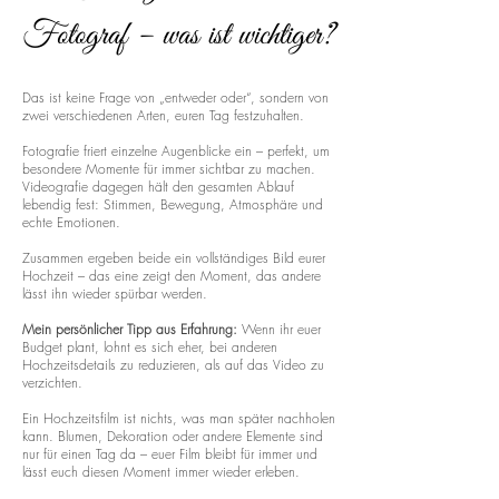
Fotograf – was ist wichtiger?
Das ist keine Frage von „entweder oder“, sondern von
zwei verschiedenen Arten, euren Tag festzuhalten.
Fotografie friert einzelne Augenblicke ein – perfekt, um
besondere Momente für immer sichtbar zu machen.
Videografie dagegen hält den gesamten Ablauf
lebendig fest: Stimmen, Bewegung, Atmosphäre und
echte Emotionen.
Zusammen ergeben beide ein vollständiges Bild eurer
Hochzeit – das eine zeigt den Moment, das andere
lässt ihn wieder spürbar werden.
Mein persönlicher Tipp aus Erfahrung:
Wenn ihr euer
Budget plant, lohnt es sich eher, bei anderen
Hochzeitsdetails zu reduzieren, als auf das Video zu
verzichten.
Ein Hochzeitsfilm ist nichts, was man später nachholen
kann. Blumen, Dekoration oder andere Elemente sind
nur für einen Tag da – euer Film bleibt für immer und
lässt euch diesen Moment immer wieder erleben.