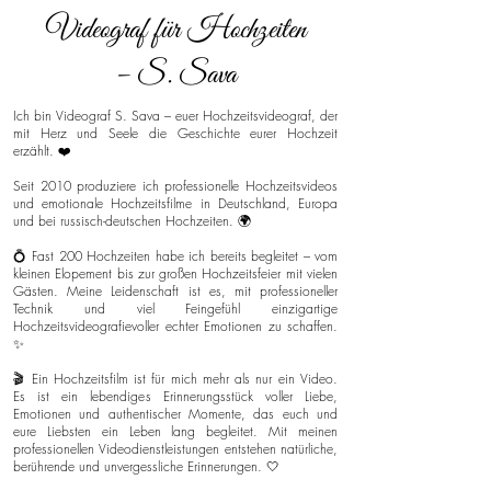
Videograf für Hochzeiten
– S. Sava
Ich bin Videograf S. Sava – euer Hochzeitsvideograf, der
mit Herz und Seele die Geschichte eurer Hochzeit
erzählt. ❤️
Seit 2010 produziere ich professionelle Hochzeitsvideos
und emotionale Hochzeitsfilme in Deutschland, Europa
und bei russisch-deutschen Hochzeiten. 🌍
💍 Fast 200 Hochzeiten habe ich bereits begleitet – vom
kleinen Elopement bis zur großen Hochzeitsfeier mit vielen
Gästen. Meine Leidenschaft ist es, mit professioneller
Technik und viel Feingefühl einzigartige
Hochzeitsvideografievoller echter Emotionen zu schaffen.
✨
🎬 Ein Hochzeitsfilm ist für mich mehr als nur ein Video.
Es ist ein lebendiges Erinnerungsstück voller Liebe,
Emotionen und authentischer Momente, das euch und
eure Liebsten ein Leben lang begleitet. Mit meinen
professionellen Videodienstleistungen entstehen natürliche,
berührende und unvergessliche Erinnerungen. 🤍