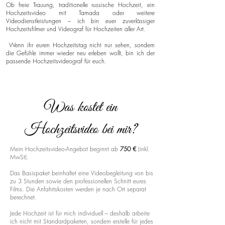
Ob freie Trauung, traditionelle russische Hochzeit, ein
Hochzeitsvideo mit Tamada oder weitere
Videodienstleistungen – ich bin euer zuverlässiger
Hochzeitsfilmer und Videograf für Hochzeiten aller Art.
Wenn ihr euren Hochzeitstag nicht nur sehen, sondern
die Gefühle immer wieder neu erleben wollt, bin ich der
passende Hochzeitsvideograf für euch.
Was kostet ein
Hochzeitsvideo bei mir?
Mein Hochzeitsvideo-Angebot beginnt ab
750 €
(inkl.
MwSt).
Das Basispaket beinhaltet eine Videobegleitung von bis
zu 3 Stunden sowie den professionellen Schnitt eures
Films. Die Anfahrtskosten werden je nach Ort separat
berechnet.
Jede Hochzeit ist für mich individuell – deshalb arbeite
ich nicht mit Standardpaketen, sondern erstelle für jedes