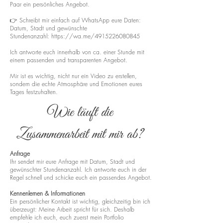
Paar ein persönliches Angebot.
👉 Schreibt mir einfach auf WhatsApp eure Daten:
Datum, Stadt und gewünschte
Stundenanzahl:
https://wa.me/4915226080845
Ich antworte euch innerhalb von ca. einer Stunde mit
einem passenden und transparenten Angebot.
Mir ist es wichtig, nicht nur ein Video zu erstellen,
sondern die echte Atmosphäre und Emotionen eures
Tages festzuhalten.
Wie läuft die
Zusammenarbeit mit mir ab?
Anfrage
Ihr sendet mir eure Anfrage mit Datum, Stadt und
gewünschter Stundenanzahl. Ich antworte euch in der
Regel schnell und schicke euch ein passendes Angebot.
Kennenlernen & Informationen
Ein persönlicher Kontakt ist wichtig, gleichzeitig bin ich
überzeugt: Meine Arbeit spricht für sich. Deshalb
empfehle ich euch, euch zuerst mein Portfolio