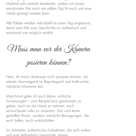
Material sehr zeitnah bearbeitet, sodass ein kurzer
emotionaler Film noch am selben Tag für euch und eure
Gäste gezeigt werden kann.
Alle Pakete werden individuell an euren Tag angepasst,
damit euer Film eure Geschichte so authentisch und
emotional wie möglich erzählt.
Muss man vor der Kamera
posieren können?
Nein, ihr müsst überhaupt nicht posieren können. Ich
arbeite überwiegend im Reportagestil und halte echte,
natürliche Momente fest.
Manchmal gebe ich euch kleine, einfache
Anweisungen – zum Beispiel kurz gemeinsam zu
gehen, euch an die Hand zu nehmen, euch
anzuschauen oder zu umarmen. Das sind keine
gestellten Posen, sondern natürliche Bewegungen, die
euch helfen, euch wohlzufühlen.
So entstehen authentische Aufnahmen, die echt wirken
und eure Verbindung zueinander zeigen