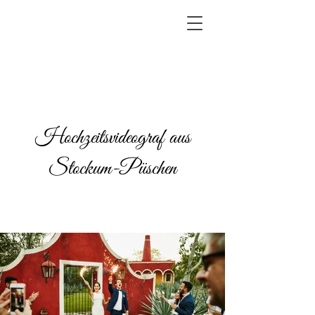
Hochzeitsvideograf aus
Stockum-Püschen