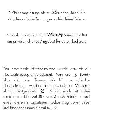
* Videobegleitung bis zu 3 Stunden, ideal für
standesamtliche Trauungen oder kleine Feiern.
Schreibt mir einfach auf
WhatsApp
und erhaltet
ein unverbindliches Angebot für eure Hochzeit.
Das emotionale Hochzeitsvideo wurde von mir als
Hochzeitsvideograf produziert. Vom Getting Ready
über die freie Trauung bis hin zur stilvollen
Hochzeitsfeier wurden alle besonderen Momente
filmisch festgehalten. 💒 Schaut euch jetzt den
emotionalen Hochzeitsfilm von Vera & Patrick an und
erlebt diesen einzigartigen Hochzeitstag voller Liebe
und Emotionen noch einmal mit. ✨