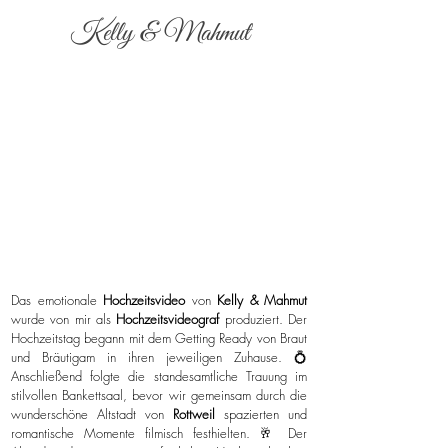
Kelly & Mahmut
Das emotionale
Hochzeitsvideo
von
Kelly & Mahmut
wurde von mir als
Hochzeitsvideograf
produziert. Der
Hochzeitstag begann mit dem Getting Ready von Braut
und Bräutigam in ihren jeweiligen Zuhause. 💍
Anschließend folgte die standesamtliche Trauung im
stilvollen Bankettsaal, bevor wir gemeinsam durch die
wunderschöne Altstadt von
Rottweil
spazierten und
romantische Momente filmisch festhielten. 🥂 Der