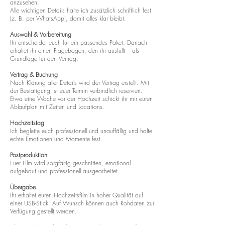
anzusehen.
Alle wichtigen Details halte ich zusätzlich schriftlich fest
(z. B. per WhatsApp), damit alles klar bleibt.
Auswahl & Vorbereitung
Ihr entscheidet euch für ein passendes Paket. Danach
erhaltet ihr einen Fragebogen, den ihr ausfüllt – als
Grundlage für den Vertrag.
Vertrag & Buchung
Nach Klärung aller Details wird der Vertrag erstellt. Mit
der Bestätigung ist euer Termin verbindlich reserviert.
Etwa eine Woche vor der Hochzeit schickt ihr mir euren
Ablaufplan mit Zeiten und Locations.
Hochzeitstag
Ich begleite euch professionell und unauffällig und halte
echte Emotionen und Momente fest.
Postproduktion
Euer Film wird sorgfältig geschnitten, emotional
aufgebaut und professionell ausgearbeitet.
Übergabe
Ihr erhaltet euren Hochzeitsfilm in hoher Qualität auf
einer USB-Stick. Auf Wunsch können auch Rohdaten zur
Verfügung gestellt werden.