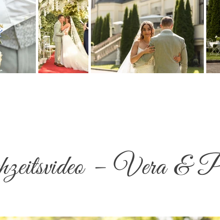
eitsvideo – Vera & P