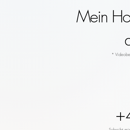
Mein Hoc
* Videobeg
+
Schreibt mi