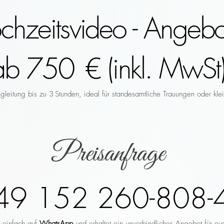
hzeitsvideo - Angebo
ab 750 € (inkl. MwSt)
leitung bis zu 3 Stunden, ideal für standesamtliche Trauungen oder klei
Preisanfrage
49 152 260-808-
r einfach auf
WhatsApp
und erhaltet ein unverbindliches Angebot für eu