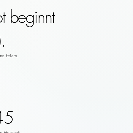
t beginnt
.
ne Feiern.
45
re Hochzeit.