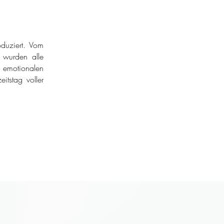
duziert. Vom
r wurden alle
 emotionalen
itstag voller