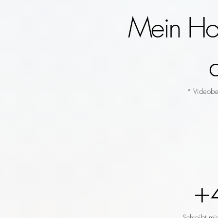
Mein Hoc
* Videobeg
+
Schreibt mi