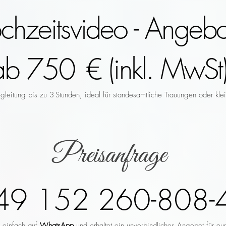
hzeitsvideo - Angebo
ab 750 € (inkl. MwSt)
leitung bis zu 3 Stunden, ideal für standesamtliche Trauungen oder klei
Preisanfrage
49 152 260-808-
r einfach auf
WhatsApp
und erhaltet ein unverbindliches Angebot für eu