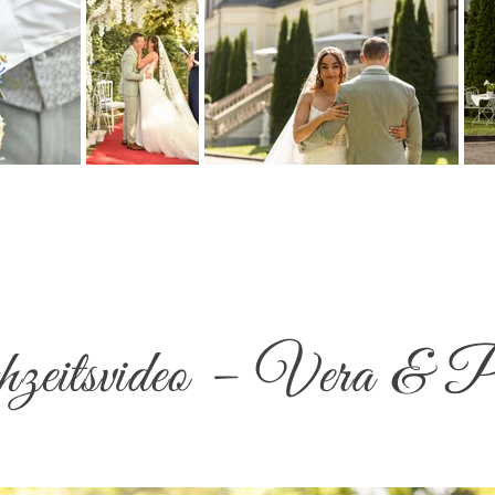
eitsvideo – Vera & P