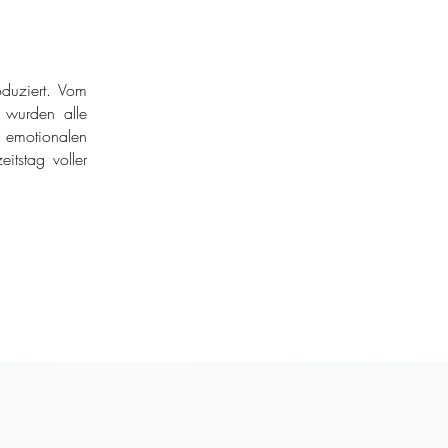
duziert. Vom
r wurden alle
 emotionalen
itstag voller