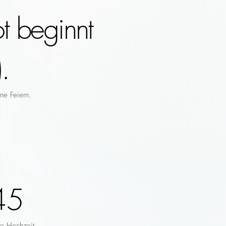
t beginnt
.
ne Feiern.
45
re Hochzeit.