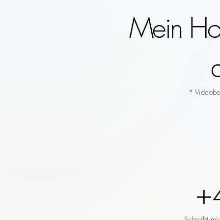
Mein Hoc
* Videobeg
+
Schreibt mi