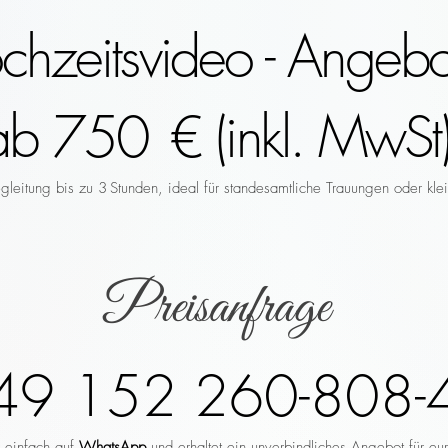
hzeitsvideo - Angebo
ab 750 € (inkl. MwSt)
leitung bis zu 3 Stunden, ideal für standesamtliche Trauungen oder klei
Preisanfrage
49 152 260-808-
r einfach auf
WhatsApp
und erhaltet ein unverbindliches Angebot für eu