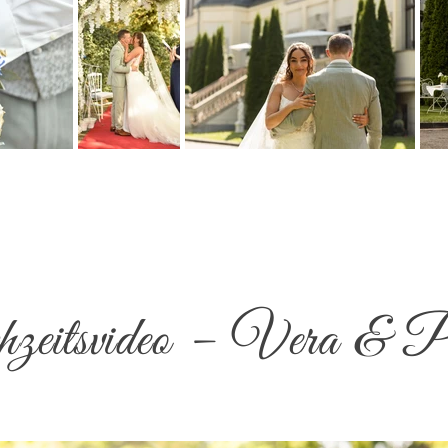
eitsvideo – Vera & P