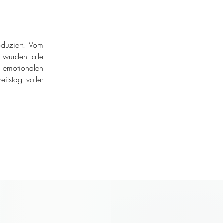
duziert. Vom
r wurden alle
 emotionalen
itstag voller