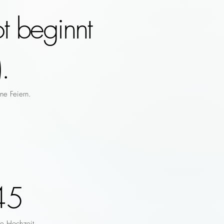
t beginnt
.
ne Feiern.
45
re Hochzeit.