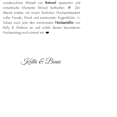
wunderschöne Altstadt von
Rottweil
spazierten und
romantische Momente filmisch festhielten. 🥂 Der
Abend endete mit einem festlichen Hochzeitsbankett
voller Freude, Musik und emotionaler Augenblicke. ✨
Schaut euch jetzt den emotionalen
Hochzeitsfilm
von
Kelly & Mahmut an und erlebt diesen besonderen
Hochzeitstag noch einmal mit. ❤️
Kathi & Benni