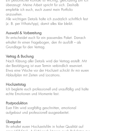
Ein persönlicher Kontakt ist wichtig, gleichzeitig bin ich
überzeugt: Meine Arbeit spricht für sich. Deshalb
empfehle ich euch, euch zuerst mein Portfolio
anzusehen.
Alle wichtigen Details halte ich zusätzlich schriftlich fest
(z. B. per WhatsApp), damit alles klar bleibt.
Auswahl & Vorbereitung
Ihr entscheidet euch für ein passendes Paket. Danach
erhaltet ihr einen Fragebogen, den ihr ausfüllt – als
Grundlage für den Vertrag.
Vertrag & Buchung
Nach Klärung aller Details wird der Vertrag erstellt. Mit
der Bestätigung ist euer Termin verbindlich reserviert.
Etwa eine Woche vor der Hochzeit schickt ihr mir euren
Ablaufplan mit Zeiten und Locations.
Hochzeitstag
Ich begleite euch professionell und unauffällig und halte
echte Emotionen und Momente fest.
Postproduktion
Euer Film wird sorgfältig geschnitten, emotional
aufgebaut und professionell ausgearbeitet.
Übergabe
Ihr erhaltet euren Hochzeitsfilm in hoher Qualität auf