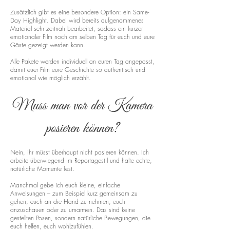
Zusätzlich gibt es eine besondere Option: ein Same-
Day Highlight. Dabei wird bereits aufgenommenes
Material sehr zeitnah bearbeitet, sodass ein kurzer
emotionaler Film noch am selben Tag für euch und eure
Gäste gezeigt werden kann.
Alle Pakete werden individuell an euren Tag angepasst,
damit euer Film eure Geschichte so authentisch und
emotional wie möglich erzählt.
Muss man vor der Kamera
posieren können?
Nein, ihr müsst überhaupt nicht posieren können. Ich
arbeite überwiegend im Reportagestil und halte echte,
natürliche Momente fest.
Manchmal gebe ich euch kleine, einfache
Anweisungen – zum Beispiel kurz gemeinsam zu
gehen, euch an die Hand zu nehmen, euch
anzuschauen oder zu umarmen. Das sind keine
gestellten Posen, sondern natürliche Bewegungen, die
euch helfen, euch wohlzufühlen.