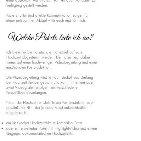
einer USB-Stick. Auf Wunsch können auch Rohdaten zur
Verfügung gestellt werden.
Klare Struktur und direkte Kommunikation sorgen für
einen entspannten Ablauf – für euch und für mich.
Welche Pakete biete ich an?
Ich biete flexible Pakete, die individuell auf eure
Hochzeit abgestimmt werden. Der Fokus liegt dabei
immer auf einer hochwertigen Videobegleitung und einer
emotionalen Postproduktion.
Die Videobegleitung wird je nach Bedarf und Umfang
der Hochzeit flexibel geplant und kann mit einem oder
zwei Videografen erfolgen, um verschiedene
Perspektiven einzufangen.
Nach der Hochzeit entsteht in der Postproduktion euer
persönlicher Film, der je nach Paket unterschiedlich
aufgebaut ist:
ein klassischer Hochzeitsfilm in kompakter Form
oder ein erweitertes Paket mit Highlight-Video und einem
längeren, dokumentarischen Hochzeitsfilm