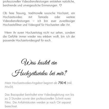
professionellen Videodienstleistungen entstehen natürliche,
berührende und unvergessliche Erinnerungen. 🤍
Ob freie Trauung, traditionelle russische Hochzeit, ein
Hochzeitsvideo mit Tamada oder weitere
Videodienstleistungen – ich bin euer zuverlässiger
Hochzeitsfilmer und Videograf für Hochzeiten aller Art.
Wenn ihr euren Hochzeitstag nicht nur sehen, sondern
die Gefühle immer wieder neu erleben wollt, bin ich der
passende Hochzeitsvideograf für euch.
Was kostet ein
Hochzeitsvideo bei mir?
Mein Hochzeitsvideo-Angebot beginnt ab
750 €
(inkl.
MwSt).
Das Basispaket beinhaltet eine Videobegleitung von bis
zu 3 Stunden sowie den professionellen Schnitt eures
Films. Die Anfahrtskosten werden je nach Ort separat
berechnet.