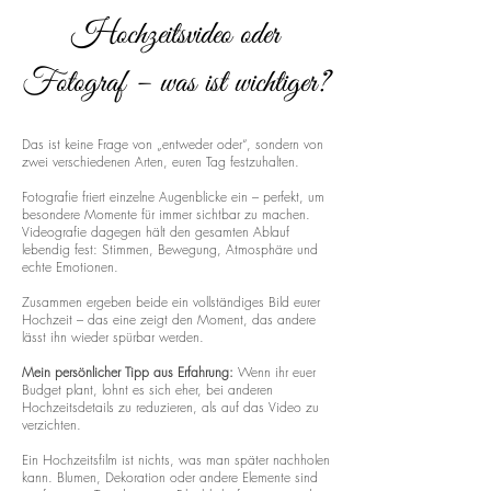
Hochzeitsvideo oder
Fotograf – was ist wichtiger?
Das ist keine Frage von „entweder oder“, sondern von
zwei verschiedenen Arten, euren Tag festzuhalten.
Fotografie friert einzelne Augenblicke ein – perfekt, um
besondere Momente für immer sichtbar zu machen.
Videografie dagegen hält den gesamten Ablauf
lebendig fest: Stimmen, Bewegung, Atmosphäre und
echte Emotionen.
Zusammen ergeben beide ein vollständiges Bild eurer
Hochzeit – das eine zeigt den Moment, das andere
lässt ihn wieder spürbar werden.
Mein persönlicher Tipp aus Erfahrung:
Wenn ihr euer
Budget plant, lohnt es sich eher, bei anderen
Hochzeitsdetails zu reduzieren, als auf das Video zu
verzichten.
Ein Hochzeitsfilm ist nichts, was man später nachholen
kann. Blumen, Dekoration oder andere Elemente sind