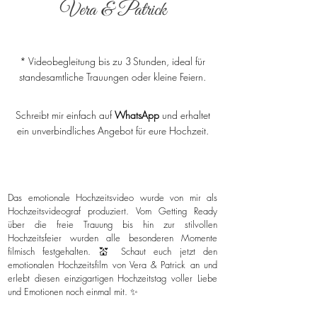
Vera & Patrick
* Videobegleitung bis zu 3 Stunden, ideal für
standesamtliche Trauungen oder kleine Feiern.
Schreibt mir einfach auf
WhatsApp
und erhaltet
ein unverbindliches Angebot für eure Hochzeit.
Das emotionale Hochzeitsvideo wurde von mir als
Hochzeitsvideograf produziert. Vom Getting Ready
über die freie Trauung bis hin zur stilvollen
Hochzeitsfeier wurden alle besonderen Momente
filmisch festgehalten. 💒 Schaut euch jetzt den
emotionalen Hochzeitsfilm von Vera & Patrick an und
erlebt diesen einzigartigen Hochzeitstag voller Liebe
und Emotionen noch einmal mit. ✨