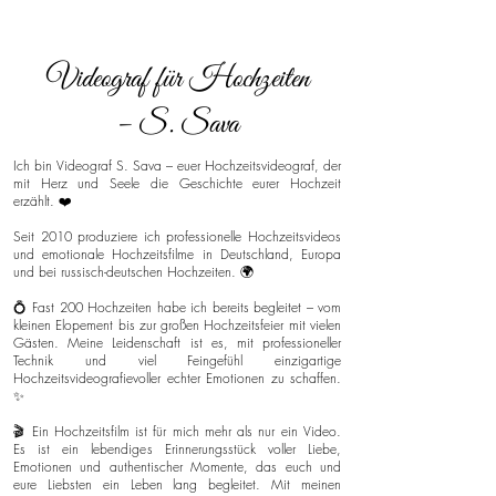
Videograf für Hochzeiten
– S. Sava
Ich bin Videograf S. Sava – euer Hochzeitsvideograf, der
mit Herz und Seele die Geschichte eurer Hochzeit
erzählt. ❤️
Seit 2010 produziere ich professionelle Hochzeitsvideos
und emotionale Hochzeitsfilme in Deutschland, Europa
und bei russisch-deutschen Hochzeiten. 🌍
💍 Fast 200 Hochzeiten habe ich bereits begleitet – vom
kleinen Elopement bis zur großen Hochzeitsfeier mit vielen
Gästen. Meine Leidenschaft ist es, mit professioneller
Technik und viel Feingefühl einzigartige
Hochzeitsvideografievoller echter Emotionen zu schaffen.
✨
🎬 Ein Hochzeitsfilm ist für mich mehr als nur ein Video.
Es ist ein lebendiges Erinnerungsstück voller Liebe,
Emotionen und authentischer Momente, das euch und
eure Liebsten ein Leben lang begleitet. Mit meinen