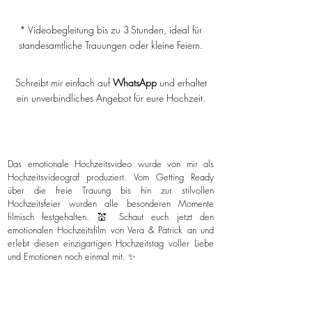
* Videobegleitung bis zu 3 Stunden, ideal für
standesamtliche Trauungen oder kleine Feiern.
Schreibt mir einfach auf
WhatsApp
und erhaltet
ein unverbindliches Angebot für eure Hochzeit.
Das emotionale Hochzeitsvideo wurde von mir als
Hochzeitsvideograf produziert. Vom Getting Ready
über die freie Trauung bis hin zur stilvollen
Hochzeitsfeier wurden alle besonderen Momente
filmisch festgehalten. 💒 Schaut euch jetzt den
emotionalen Hochzeitsfilm von Vera & Patrick an und
erlebt diesen einzigartigen Hochzeitstag voller Liebe
und Emotionen noch einmal mit. ✨