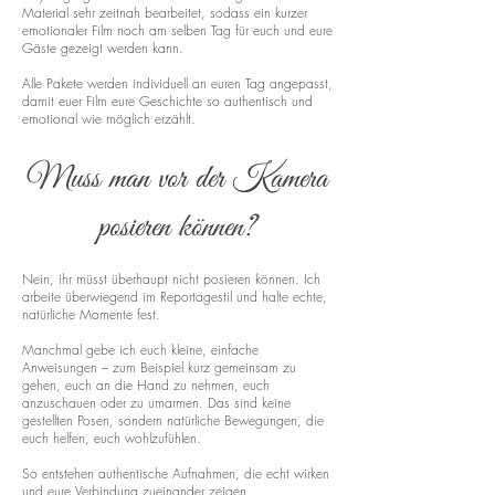
Material sehr zeitnah bearbeitet, sodass ein kurzer
emotionaler Film noch am selben Tag für euch und eure
Gäste gezeigt werden kann.
Alle Pakete werden individuell an euren Tag angepasst,
damit euer Film eure Geschichte so authentisch und
emotional wie möglich erzählt.
Muss man vor der Kamera
posieren können?
Nein, ihr müsst überhaupt nicht posieren können. Ich
arbeite überwiegend im Reportagestil und halte echte,
natürliche Momente fest.
Manchmal gebe ich euch kleine, einfache
Anweisungen – zum Beispiel kurz gemeinsam zu
gehen, euch an die Hand zu nehmen, euch
anzuschauen oder zu umarmen. Das sind keine
gestellten Posen, sondern natürliche Bewegungen, die
euch helfen, euch wohlzufühlen.
So entstehen authentische Aufnahmen, die echt wirken
und eure Verbindung zueinander zeigen