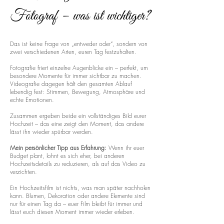
Fotograf – was ist wichtiger?
Das ist keine Frage von „entweder oder“, sondern von
zwei verschiedenen Arten, euren Tag festzuhalten.
Fotografie friert einzelne Augenblicke ein – perfekt, um
besondere Momente für immer sichtbar zu machen.
Videografie dagegen hält den gesamten Ablauf
lebendig fest: Stimmen, Bewegung, Atmosphäre und
echte Emotionen.
Zusammen ergeben beide ein vollständiges Bild eurer
Hochzeit – das eine zeigt den Moment, das andere
lässt ihn wieder spürbar werden.
Mein persönlicher Tipp aus Erfahrung:
Wenn ihr euer
Budget plant, lohnt es sich eher, bei anderen
Hochzeitsdetails zu reduzieren, als auf das Video zu
verzichten.
Ein Hochzeitsfilm ist nichts, was man später nachholen
kann. Blumen, Dekoration oder andere Elemente sind
nur für einen Tag da – euer Film bleibt für immer und
lässt euch diesen Moment immer wieder erleben.