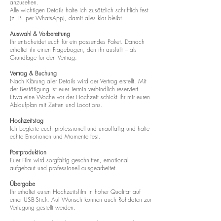
anzusehen.
Alle wichtigen Details halte ich zusätzlich schriftlich fest
(z. B. per WhatsApp), damit alles klar bleibt.
Auswahl & Vorbereitung
Ihr entscheidet euch für ein passendes Paket. Danach
erhaltet ihr einen Fragebogen, den ihr ausfüllt – als
Grundlage für den Vertrag.
Vertrag & Buchung
Nach Klärung aller Details wird der Vertrag erstellt. Mit
der Bestätigung ist euer Termin verbindlich reserviert.
Etwa eine Woche vor der Hochzeit schickt ihr mir euren
Ablaufplan mit Zeiten und Locations.
Hochzeitstag
Ich begleite euch professionell und unauffällig und halte
echte Emotionen und Momente fest.
Postproduktion
Euer Film wird sorgfältig geschnitten, emotional
aufgebaut und professionell ausgearbeitet.
Übergabe
Ihr erhaltet euren Hochzeitsfilm in hoher Qualität auf
einer USB-Stick. Auf Wunsch können auch Rohdaten zur
Verfügung gestellt werden.