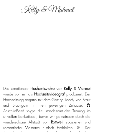
Kelly & Mahmut
Das emotionale
Hochzeitsvideo
von
Kelly & Mahmut
wurde von mir als
Hochzeitsvideograf
produziert. Der
Hochzeitstag begann mit dem Getting Ready von Braut
und Bräutigam in ihren jeweiligen Zuhause. 💍
Anschließend folgte die standesamtliche Trauung im
stilvollen Bankettsaal, bevor wir gemeinsam durch die
wunderschöne Altstadt von
Rottweil
spazierten und
romantische Momente filmisch festhielten. 🥂 Der