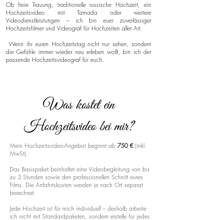
Ob freie Trauung, traditionelle russische Hochzeit, ein
Hochzeitsvideo mit Tamada oder weitere
Videodienstleistungen – ich bin euer zuverlässiger
Hochzeitsfilmer und Videograf für Hochzeiten aller Art.
Wenn ihr euren Hochzeitstag nicht nur sehen, sondern
die Gefühle immer wieder neu erleben wollt, bin ich der
passende Hochzeitsvideograf für euch.
Was kostet ein
Hochzeitsvideo bei mir?
Mein Hochzeitsvideo-Angebot beginnt ab
750 €
(inkl.
MwSt).
Das Basispaket beinhaltet eine Videobegleitung von bis
zu 3 Stunden sowie den professionellen Schnitt eures
Films. Die Anfahrtskosten werden je nach Ort separat
berechnet.
Jede Hochzeit ist für mich individuell – deshalb arbeite
ich nicht mit Standardpaketen, sondern erstelle für jedes