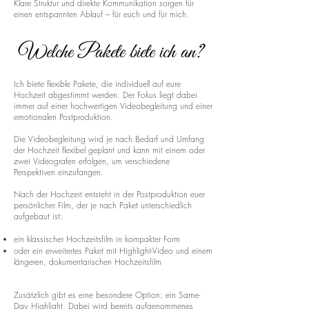
Klare Struktur und direkte Kommunikation sorgen für
einen entspannten Ablauf – für euch und für mich.
Welche Pakete biete ich an?
Ich biete flexible Pakete, die individuell auf eure
Hochzeit abgestimmt werden. Der Fokus liegt dabei
immer auf einer hochwertigen Videobegleitung und einer
emotionalen Postproduktion.
Die Videobegleitung wird je nach Bedarf und Umfang
der Hochzeit flexibel geplant und kann mit einem oder
zwei Videografen erfolgen, um verschiedene
Perspektiven einzufangen.
Nach der Hochzeit entsteht in der Postproduktion euer
persönlicher Film, der je nach Paket unterschiedlich
aufgebaut ist:
ein klassischer Hochzeitsfilm in kompakter Form
oder ein erweitertes Paket mit Highlight-Video und einem
längeren, dokumentarischen Hochzeitsfilm
Zusätzlich gibt es eine besondere Option: ein Same-
Day Highlight. Dabei wird bereits aufgenommenes