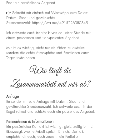
Paar ein persönliches Angebot.
👉 Schreibt mir einfach auf WhatsApp eure Daten:
Datum, Stadt und gewünschte
Stundenanzahl:
https://wa.me/4915226080845
Ich antworte euch innerhalb von ca. einer Stunde mit
einem passenden und transparenten Angebot.
Mir ist es wichtig, nicht nur ein Video zu erstellen,
sondern die echte Atmosphäre und Emotionen eures
Tages festzuhalten.
Wie läuft die
Zusammenarbeit mit mir ab?
Anfrage
Ihr sendet mir eure Anfrage mit Datum, Stadt und
gewünschter Stundenanzahl. Ich antworte euch in der
Regel schnell und schicke euch ein passendes Angebot.
Kennenlernen & Informationen
Ein persönlicher Kontakt ist wichtig, gleichzeitig bin ich
überzeugt: Meine Arbeit spricht für sich. Deshalb
empfehle ich euch, euch zuerst mein Portfolio