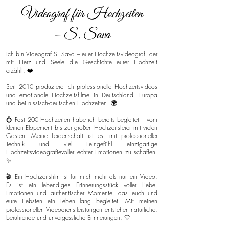
Videograf für Hochzeiten
– S. Sava
Ich bin Videograf S. Sava – euer Hochzeitsvideograf, der
mit Herz und Seele die Geschichte eurer Hochzeit
erzählt. ❤️
Seit 2010 produziere ich professionelle Hochzeitsvideos
und emotionale Hochzeitsfilme in Deutschland, Europa
und bei russisch-deutschen Hochzeiten. 🌍
💍 Fast 200 Hochzeiten habe ich bereits begleitet – vom
kleinen Elopement bis zur großen Hochzeitsfeier mit vielen
Gästen. Meine Leidenschaft ist es, mit professioneller
Technik und viel Feingefühl einzigartige
Hochzeitsvideografievoller echter Emotionen zu schaffen.
✨
🎬 Ein Hochzeitsfilm ist für mich mehr als nur ein Video.
Es ist ein lebendiges Erinnerungsstück voller Liebe,
Emotionen und authentischer Momente, das euch und
eure Liebsten ein Leben lang begleitet. Mit meinen
professionellen Videodienstleistungen entstehen natürliche,
berührende und unvergessliche Erinnerungen. 🤍