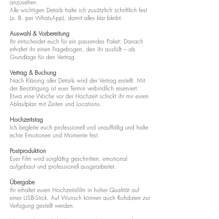
anzusehen.
Alle wichtigen Details halte ich zusätzlich schriftlich fest
(z. B. per WhatsApp), damit alles klar bleibt.
Auswahl & Vorbereitung
Ihr entscheidet euch für ein passendes Paket. Danach
erhaltet ihr einen Fragebogen, den ihr ausfüllt – als
Grundlage für den Vertrag.
Vertrag & Buchung
Nach Klärung aller Details wird der Vertrag erstellt. Mit
der Bestätigung ist euer Termin verbindlich reserviert.
Etwa eine Woche vor der Hochzeit schickt ihr mir euren
Ablaufplan mit Zeiten und Locations.
Hochzeitstag
Ich begleite euch professionell und unauffällig und halte
echte Emotionen und Momente fest.
Postproduktion
Euer Film wird sorgfältig geschnitten, emotional
aufgebaut und professionell ausgearbeitet.
Übergabe
Ihr erhaltet euren Hochzeitsfilm in hoher Qualität auf
einer USB-Stick. Auf Wunsch können auch Rohdaten zur
Verfügung gestellt werden.