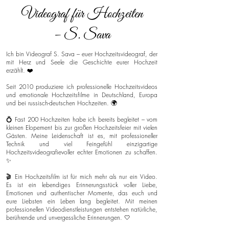
Videograf für Hochzeiten
– S. Sava
Ich bin Videograf S. Sava – euer Hochzeitsvideograf, der
mit Herz und Seele die Geschichte eurer Hochzeit
erzählt. ❤️
Seit 2010 produziere ich professionelle Hochzeitsvideos
und emotionale Hochzeitsfilme in Deutschland, Europa
und bei russisch-deutschen Hochzeiten. 🌍
💍 Fast 200 Hochzeiten habe ich bereits begleitet – vom
kleinen Elopement bis zur großen Hochzeitsfeier mit vielen
Gästen. Meine Leidenschaft ist es, mit professioneller
Technik und viel Feingefühl einzigartige
Hochzeitsvideografievoller echter Emotionen zu schaffen.
✨
🎬 Ein Hochzeitsfilm ist für mich mehr als nur ein Video.
Es ist ein lebendiges Erinnerungsstück voller Liebe,
Emotionen und authentischer Momente, das euch und
eure Liebsten ein Leben lang begleitet. Mit meinen
professionellen Videodienstleistungen entstehen natürliche,
berührende und unvergessliche Erinnerungen. 🤍