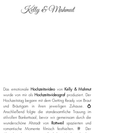
Kelly & Mahmut
Das emotionale
Hochzeitsvideo
von
Kelly & Mahmut
wurde von mir als
Hochzeitsvideograf
produziert. Der
Hochzeitstag begann mit dem Getting Ready von Braut
und Bräutigam in ihren jeweiligen Zuhause. 💍
Anschließend folgte die standesamtliche Trauung im
stilvollen Bankettsaal, bevor wir gemeinsam durch die
wunderschöne Altstadt von
Rottweil
spazierten und
romantische Momente filmisch festhielten. 🥂 Der