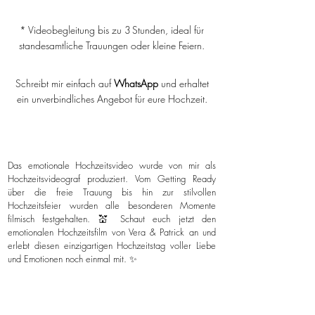
* Videobegleitung bis zu 3 Stunden, ideal für
standesamtliche Trauungen oder kleine Feiern.
Schreibt mir einfach auf
WhatsApp
und erhaltet
ein unverbindliches Angebot für eure Hochzeit.
Das emotionale Hochzeitsvideo wurde von mir als
Hochzeitsvideograf produziert. Vom Getting Ready
über die freie Trauung bis hin zur stilvollen
Hochzeitsfeier wurden alle besonderen Momente
filmisch festgehalten. 💒 Schaut euch jetzt den
emotionalen Hochzeitsfilm von Vera & Patrick an und
erlebt diesen einzigartigen Hochzeitstag voller Liebe
und Emotionen noch einmal mit. ✨