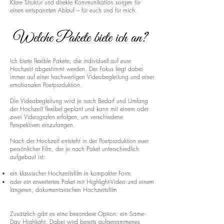
Klare Struktur und direkte Kommunikation sorgen für
einen entspannten Ablauf – für euch und für mich.
Welche Pakete biete ich an?
Ich biete flexible Pakete, die individuell auf eure
Hochzeit abgestimmt werden. Der Fokus liegt dabei
immer auf einer hochwertigen Videobegleitung und einer
emotionalen Postproduktion.
Die Videobegleitung wird je nach Bedarf und Umfang
der Hochzeit flexibel geplant und kann mit einem oder
zwei Videografen erfolgen, um verschiedene
Perspektiven einzufangen.
Nach der Hochzeit entsteht in der Postproduktion euer
persönlicher Film, der je nach Paket unterschiedlich
aufgebaut ist:
ein klassischer Hochzeitsfilm in kompakter Form
oder ein erweitertes Paket mit Highlight-Video und einem
längeren, dokumentarischen Hochzeitsfilm
Zusätzlich gibt es eine besondere Option: ein Same-
Day Highlight. Dabei wird bereits aufgenommenes