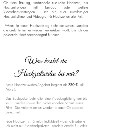
Ob freie Trauung, traditionelle russische Hochzeit, ein
Hochzeitsvideo mit Tamada oder weitere
Videodienstleistungen – ich bin euer zuverlässiger
Hochzeitsfilmer und Videograf für Hochzeiten aller Art.
Wenn ihr euren Hochzeitstag nicht nur sehen, sondern
die Gefühle immer wieder neu erleben wollt, bin ich der
passende Hochzeitsvideograf für euch.
Was kostet ein
Hochzeitsvideo bei mir?
Mein Hochzeitsvideo-Angebot beginnt ab
750 €
(inkl.
MwSt).
Das Basispaket beinhaltet eine Videobegleitung von bis
zu 3 Stunden sowie den professionellen Schnitt eures
Films. Die Anfahrtskosten werden je nach Ort separat
berechnet.
Jede Hochzeit ist für mich individuell – deshalb arbeite
ich nicht mit Standardpaketen, sondern erstelle für jedes