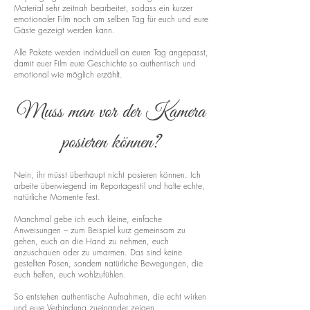
Material sehr zeitnah bearbeitet, sodass ein kurzer
emotionaler Film noch am selben Tag für euch und eure
Gäste gezeigt werden kann.
Alle Pakete werden individuell an euren Tag angepasst,
damit euer Film eure Geschichte so authentisch und
emotional wie möglich erzählt.
Muss man vor der Kamera
posieren können?
Nein, ihr müsst überhaupt nicht posieren können. Ich
arbeite überwiegend im Reportagestil und halte echte,
natürliche Momente fest.
Manchmal gebe ich euch kleine, einfache
Anweisungen – zum Beispiel kurz gemeinsam zu
gehen, euch an die Hand zu nehmen, euch
anzuschauen oder zu umarmen. Das sind keine
gestellten Posen, sondern natürliche Bewegungen, die
euch helfen, euch wohlzufühlen.
So entstehen authentische Aufnahmen, die echt wirken
und eure Verbindung zueinander zeigen