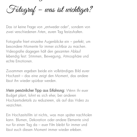
Fotograf – was ist wichtiger?
Das ist keine Frage von „entweder oder“, sondern von
zwei verschiedenen Arten, euren Tag festzuhalten.
Fotografie friert einzelne Augenblicke ein – perfekt, um
besondere Momente für immer sichtbar zu machen.
Videografie dagegen hält den gesamten Ablauf
lebendig fest: Stimmen, Bewegung, Atmosphäre und
echte Emotionen.
Zusammen ergeben beide ein vollständiges Bild eurer
Hochzeit – das eine zeigt den Moment, das andere
lässt ihn wieder spürbar werden.
Mein persönlicher Tipp aus Erfahrung:
Wenn ihr euer
Budget plant, lohnt es sich eher, bei anderen
Hochzeitsdetails zu reduzieren, als auf das Video zu
verzichten.
Ein Hochzeitsfilm ist nichts, was man später nachholen
kann. Blumen, Dekoration oder andere Elemente sind
nur für einen Tag da – euer Film bleibt für immer und
lässt euch diesen Moment immer wieder erleben.