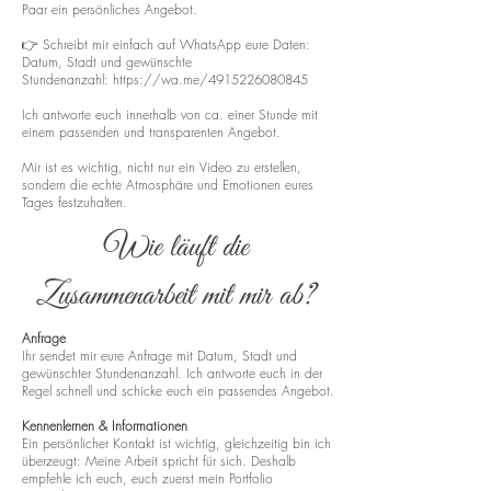
Paar ein persönliches Angebot.
👉 Schreibt mir einfach auf WhatsApp eure Daten:
Datum, Stadt und gewünschte
Stundenanzahl:
https://wa.me/4915226080845
Ich antworte euch innerhalb von ca. einer Stunde mit
einem passenden und transparenten Angebot.
Mir ist es wichtig, nicht nur ein Video zu erstellen,
sondern die echte Atmosphäre und Emotionen eures
Tages festzuhalten.
Wie läuft die
Zusammenarbeit mit mir ab?
Anfrage
Ihr sendet mir eure Anfrage mit Datum, Stadt und
gewünschter Stundenanzahl. Ich antworte euch in der
Regel schnell und schicke euch ein passendes Angebot.
Kennenlernen & Informationen
Ein persönlicher Kontakt ist wichtig, gleichzeitig bin ich
überzeugt: Meine Arbeit spricht für sich. Deshalb
empfehle ich euch, euch zuerst mein Portfolio