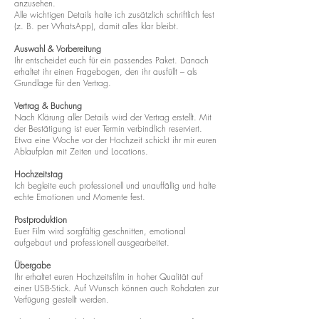
anzusehen.
Alle wichtigen Details halte ich zusätzlich schriftlich fest
(z. B. per WhatsApp), damit alles klar bleibt.
Auswahl & Vorbereitung
Ihr entscheidet euch für ein passendes Paket. Danach
erhaltet ihr einen Fragebogen, den ihr ausfüllt – als
Grundlage für den Vertrag.
Vertrag & Buchung
Nach Klärung aller Details wird der Vertrag erstellt. Mit
der Bestätigung ist euer Termin verbindlich reserviert.
Etwa eine Woche vor der Hochzeit schickt ihr mir euren
Ablaufplan mit Zeiten und Locations.
Hochzeitstag
Ich begleite euch professionell und unauffällig und halte
echte Emotionen und Momente fest.
Postproduktion
Euer Film wird sorgfältig geschnitten, emotional
aufgebaut und professionell ausgearbeitet.
Übergabe
Ihr erhaltet euren Hochzeitsfilm in hoher Qualität auf
einer USB-Stick. Auf Wunsch können auch Rohdaten zur
Verfügung gestellt werden.