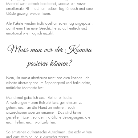
Material sehr zeitnah bearbeitet, sodass ein kurzer
emotionaler Film noch am selben Tag für euch und eure
Gäste gezeigt werden kann.
Alle Pakete werden individuell an euren Tag angepasst,
damit euer Film eure Geschichte so authentisch und
emotional wie möglich erzählt.
Muss man vor der Kamera
posieren können?
Nein, ihr müsst überhaupt nicht posieren können. Ich
arbeite überwiegend im Reportagestil und halte echte,
natürliche Momente fest.
Manchmal gebe ich euch kleine, einfache
Anweisungen – zum Beispiel kurz gemeinsam zu
gehen, euch an die Hand zu nehmen, euch
anzuschauen oder zu umarmen. Das sind keine
gestellten Posen, sondern natürliche Bewegungen, die
euch helfen, euch wohlzufühlen.
So entstehen authentische Aufnahmen, die echt wirken
und eure Verbindung zueinander zeigen