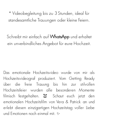
* Videobegleitung bis zu 3 Stunden, ideal für
standesamtliche Trauungen oder kleine Feiern.
Schreibt mir einfach auf
WhatsApp
und erhaltet
ein unverbindliches Angebot für eure Hochzeit.
Das emotionale Hochzeitsvideo wurde von mir als
Hochzeitsvideograf produziert. Vom Getting Ready
über die freie Trauung bis hin zur stilvollen
Hochzeitsfeier wurden alle besonderen Momente
filmisch festgehalten. 💒 Schaut euch jetzt den
emotionalen Hochzeitsfilm von Vera & Patrick an und
erlebt diesen einzigartigen Hochzeitstag voller Liebe
und Emotionen noch einmal mit. ✨