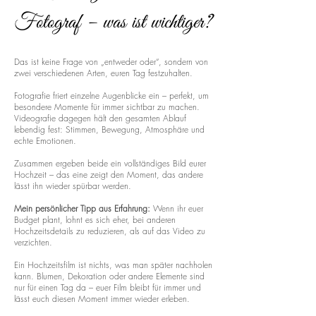
Fotograf – was ist wichtiger?
Das ist keine Frage von „entweder oder“, sondern von
zwei verschiedenen Arten, euren Tag festzuhalten.
Fotografie friert einzelne Augenblicke ein – perfekt, um
besondere Momente für immer sichtbar zu machen.
Videografie dagegen hält den gesamten Ablauf
lebendig fest: Stimmen, Bewegung, Atmosphäre und
echte Emotionen.
Zusammen ergeben beide ein vollständiges Bild eurer
Hochzeit – das eine zeigt den Moment, das andere
lässt ihn wieder spürbar werden.
Mein persönlicher Tipp aus Erfahrung:
Wenn ihr euer
Budget plant, lohnt es sich eher, bei anderen
Hochzeitsdetails zu reduzieren, als auf das Video zu
verzichten.
Ein Hochzeitsfilm ist nichts, was man später nachholen
kann. Blumen, Dekoration oder andere Elemente sind
nur für einen Tag da – euer Film bleibt für immer und
lässt euch diesen Moment immer wieder erleben.