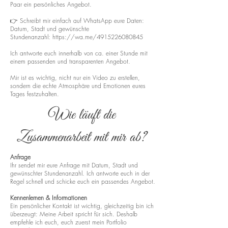
Paar ein persönliches Angebot.
👉 Schreibt mir einfach auf WhatsApp eure Daten:
Datum, Stadt und gewünschte
Stundenanzahl:
https://wa.me/4915226080845
Ich antworte euch innerhalb von ca. einer Stunde mit
einem passenden und transparenten Angebot.
Mir ist es wichtig, nicht nur ein Video zu erstellen,
sondern die echte Atmosphäre und Emotionen eures
Tages festzuhalten.
Wie läuft die
Zusammenarbeit mit mir ab?
Anfrage
Ihr sendet mir eure Anfrage mit Datum, Stadt und
gewünschter Stundenanzahl. Ich antworte euch in der
Regel schnell und schicke euch ein passendes Angebot.
Kennenlernen & Informationen
Ein persönlicher Kontakt ist wichtig, gleichzeitig bin ich
überzeugt: Meine Arbeit spricht für sich. Deshalb
empfehle ich euch, euch zuerst mein Portfolio