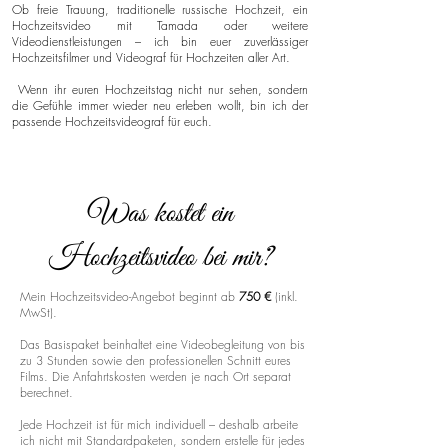
Ob freie Trauung, traditionelle russische Hochzeit, ein
Hochzeitsvideo mit Tamada oder weitere
Videodienstleistungen – ich bin euer zuverlässiger
Hochzeitsfilmer und Videograf für Hochzeiten aller Art.
Wenn ihr euren Hochzeitstag nicht nur sehen, sondern
die Gefühle immer wieder neu erleben wollt, bin ich der
passende Hochzeitsvideograf für euch.
Was kostet ein
Hochzeitsvideo bei mir?
Mein Hochzeitsvideo-Angebot beginnt ab
750 €
(inkl.
MwSt).
Das Basispaket beinhaltet eine Videobegleitung von bis
zu 3 Stunden sowie den professionellen Schnitt eures
Films. Die Anfahrtskosten werden je nach Ort separat
berechnet.
Jede Hochzeit ist für mich individuell – deshalb arbeite
ich nicht mit Standardpaketen, sondern erstelle für jedes