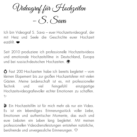
Videograf für Hochzeiten
– S. Sava
Ich bin Videograf S. Sava – euer Hochzeitsvideograf, der
mit Herz und Seele die Geschichte eurer Hochzeit
erzählt. ❤️
Seit 2010 produziere ich professionelle Hochzeitsvideos
und emotionale Hochzeitsfilme in Deutschland, Europa
und bei russisch-deutschen Hochzeiten. 🌍
💍 Fast 200 Hochzeiten habe ich bereits begleitet – vom
kleinen Elopement bis zur großen Hochzeitsfeier mit vielen
Gästen. Meine Leidenschaft ist es, mit professioneller
Technik und viel Feingefühl einzigartige
Hochzeitsvideografievoller echter Emotionen zu schaffen.
✨
🎬 Ein Hochzeitsfilm ist für mich mehr als nur ein Video.
Es ist ein lebendiges Erinnerungsstück voller Liebe,
Emotionen und authentischer Momente, das euch und
eure Liebsten ein Leben lang begleitet. Mit meinen
professionellen Videodienstleistungen entstehen natürliche,
berührende und unvergessliche Erinnerungen. 🤍