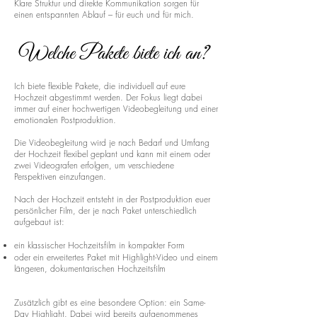
Klare Struktur und direkte Kommunikation sorgen für
einen entspannten Ablauf – für euch und für mich.
Welche Pakete biete ich an?
Ich biete flexible Pakete, die individuell auf eure
Hochzeit abgestimmt werden. Der Fokus liegt dabei
immer auf einer hochwertigen Videobegleitung und einer
emotionalen Postproduktion.
Die Videobegleitung wird je nach Bedarf und Umfang
der Hochzeit flexibel geplant und kann mit einem oder
zwei Videografen erfolgen, um verschiedene
Perspektiven einzufangen.
Nach der Hochzeit entsteht in der Postproduktion euer
persönlicher Film, der je nach Paket unterschiedlich
aufgebaut ist:
ein klassischer Hochzeitsfilm in kompakter Form
oder ein erweitertes Paket mit Highlight-Video und einem
längeren, dokumentarischen Hochzeitsfilm
Zusätzlich gibt es eine besondere Option: ein Same-
Day Highlight. Dabei wird bereits aufgenommenes