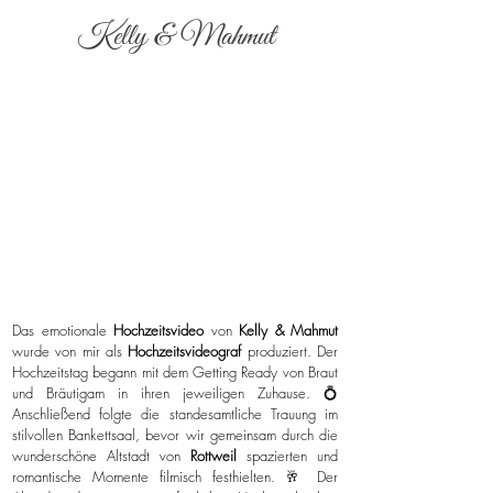
Kelly & Mahmut
Das emotionale
Hochzeitsvideo
von
Kelly & Mahmut
wurde von mir als
Hochzeitsvideograf
produziert. Der
Hochzeitstag begann mit dem Getting Ready von Braut
und Bräutigam in ihren jeweiligen Zuhause. 💍
Anschließend folgte die standesamtliche Trauung im
stilvollen Bankettsaal, bevor wir gemeinsam durch die
wunderschöne Altstadt von
Rottweil
spazierten und
romantische Momente filmisch festhielten. 🥂 Der