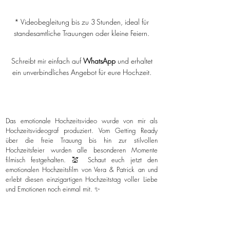
* Videobegleitung bis zu 3 Stunden, ideal für
standesamtliche Trauungen oder kleine Feiern.
Schreibt mir einfach auf
WhatsApp
und erhaltet
ein unverbindliches Angebot für eure Hochzeit.
Das emotionale Hochzeitsvideo wurde von mir als
Hochzeitsvideograf produziert. Vom Getting Ready
über die freie Trauung bis hin zur stilvollen
Hochzeitsfeier wurden alle besonderen Momente
filmisch festgehalten. 💒 Schaut euch jetzt den
emotionalen Hochzeitsfilm von Vera & Patrick an und
erlebt diesen einzigartigen Hochzeitstag voller Liebe
und Emotionen noch einmal mit. ✨