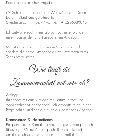
Paar ein persönliches Angebot.
👉 Schreibt mir einfach auf WhatsApp eure Daten:
Datum, Stadt und gewünschte
Stundenanzahl:
https://wa.me/4915226080845
Ich antworte euch innerhalb von ca. einer Stunde mit
einem passenden und transparenten Angebot.
Mir ist es wichtig, nicht nur ein Video zu erstellen,
sondern die echte Atmosphäre und Emotionen eures
Tages festzuhalten.
Wie läuft die
Zusammenarbeit mit mir ab?
Anfrage
Ihr sendet mir eure Anfrage mit Datum, Stadt und
gewünschter Stundenanzahl. Ich antworte euch in der
Regel schnell und schicke euch ein passendes Angebot.
Kennenlernen & Informationen
Ein persönlicher Kontakt ist wichtig, gleichzeitig bin ich
überzeugt: Meine Arbeit spricht für sich. Deshalb
empfehle ich euch, euch zuerst mein Portfolio