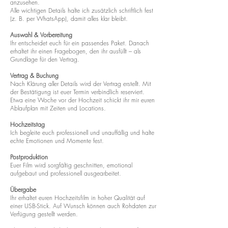
anzusehen.
Alle wichtigen Details halte ich zusätzlich schriftlich fest
(z. B. per WhatsApp), damit alles klar bleibt.
Auswahl & Vorbereitung
Ihr entscheidet euch für ein passendes Paket. Danach
erhaltet ihr einen Fragebogen, den ihr ausfüllt – als
Grundlage für den Vertrag.
Vertrag & Buchung
Nach Klärung aller Details wird der Vertrag erstellt. Mit
der Bestätigung ist euer Termin verbindlich reserviert.
Etwa eine Woche vor der Hochzeit schickt ihr mir euren
Ablaufplan mit Zeiten und Locations.
Hochzeitstag
Ich begleite euch professionell und unauffällig und halte
echte Emotionen und Momente fest.
Postproduktion
Euer Film wird sorgfältig geschnitten, emotional
aufgebaut und professionell ausgearbeitet.
Übergabe
Ihr erhaltet euren Hochzeitsfilm in hoher Qualität auf
einer USB-Stick. Auf Wunsch können auch Rohdaten zur
Verfügung gestellt werden.