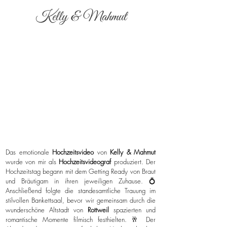
Kelly & Mahmut
Das emotionale
Hochzeitsvideo
von
Kelly & Mahmut
wurde von mir als
Hochzeitsvideograf
produziert. Der
Hochzeitstag begann mit dem Getting Ready von Braut
und Bräutigam in ihren jeweiligen Zuhause. 💍
Anschließend folgte die standesamtliche Trauung im
stilvollen Bankettsaal, bevor wir gemeinsam durch die
wunderschöne Altstadt von
Rottweil
spazierten und
romantische Momente filmisch festhielten. 🥂 Der