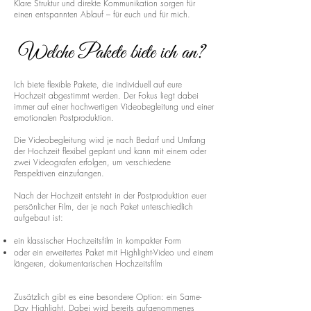
Klare Struktur und direkte Kommunikation sorgen für
einen entspannten Ablauf – für euch und für mich.
Welche Pakete biete ich an?
Ich biete flexible Pakete, die individuell auf eure
Hochzeit abgestimmt werden. Der Fokus liegt dabei
immer auf einer hochwertigen Videobegleitung und einer
emotionalen Postproduktion.
Die Videobegleitung wird je nach Bedarf und Umfang
der Hochzeit flexibel geplant und kann mit einem oder
zwei Videografen erfolgen, um verschiedene
Perspektiven einzufangen.
Nach der Hochzeit entsteht in der Postproduktion euer
persönlicher Film, der je nach Paket unterschiedlich
aufgebaut ist:
ein klassischer Hochzeitsfilm in kompakter Form
oder ein erweitertes Paket mit Highlight-Video und einem
längeren, dokumentarischen Hochzeitsfilm
Zusätzlich gibt es eine besondere Option: ein Same-
Day Highlight. Dabei wird bereits aufgenommenes