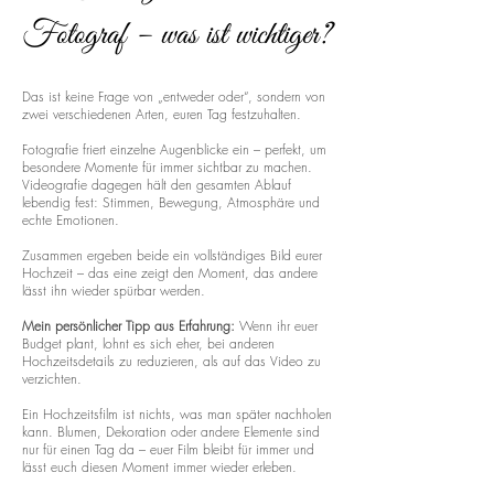
Fotograf – was ist wichtiger?
Das ist keine Frage von „entweder oder“, sondern von
zwei verschiedenen Arten, euren Tag festzuhalten.
Fotografie friert einzelne Augenblicke ein – perfekt, um
besondere Momente für immer sichtbar zu machen.
Videografie dagegen hält den gesamten Ablauf
lebendig fest: Stimmen, Bewegung, Atmosphäre und
echte Emotionen.
Zusammen ergeben beide ein vollständiges Bild eurer
Hochzeit – das eine zeigt den Moment, das andere
lässt ihn wieder spürbar werden.
Mein persönlicher Tipp aus Erfahrung:
Wenn ihr euer
Budget plant, lohnt es sich eher, bei anderen
Hochzeitsdetails zu reduzieren, als auf das Video zu
verzichten.
Ein Hochzeitsfilm ist nichts, was man später nachholen
kann. Blumen, Dekoration oder andere Elemente sind
nur für einen Tag da – euer Film bleibt für immer und
lässt euch diesen Moment immer wieder erleben.