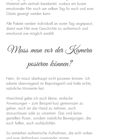
Material sehr zeitnah bearbeitet, sodass ein kurzer
emotionaler Film noch am selben Tag für euch und eure
Gäste gezeigt werden kann.
Alle Pakete werden individuell an euren Tag angepasst,
damit euer Film eure Geschichte so authentisch und
emotional wie möglich erzählt.
Muss man vor der Kamera
posieren können?
Nein, ihr müsst überhaupt nicht posieren können. Ich
arbeite überwiegend im Reportagestil und halte echte,
natürliche Momente fest.
Manchmal gebe ich euch kleine, einfache
Anweisungen – zum Beispiel kurz gemeinsam zu
gehen, euch an die Hand zu nehmen, euch
anzuschauen oder zu umarmen. Das sind keine
gestellten Posen, sondern natürliche Bewegungen, die
euch helfen, euch wohlzufühlen.
So entstehen authentische Aufnahmen, die echt wirken
und eure Verbindung zueinander zeigen