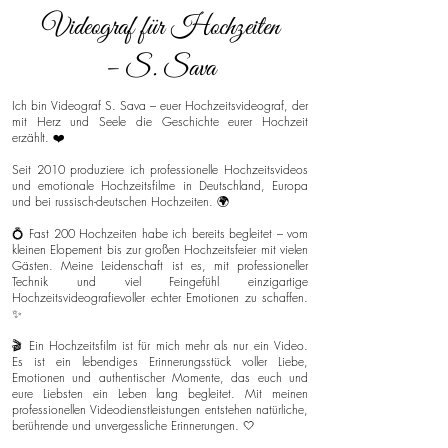
Videograf für Hochzeiten
– S. Sava
Ich bin Videograf S. Sava – euer Hochzeitsvideograf, der
mit Herz und Seele die Geschichte eurer Hochzeit
erzählt. ❤️
Seit 2010 produziere ich professionelle Hochzeitsvideos
und emotionale Hochzeitsfilme in Deutschland, Europa
und bei russisch-deutschen Hochzeiten. 🌍
💍 Fast 200 Hochzeiten habe ich bereits begleitet – vom
kleinen Elopement bis zur großen Hochzeitsfeier mit vielen
Gästen. Meine Leidenschaft ist es, mit professioneller
Technik und viel Feingefühl einzigartige
Hochzeitsvideografievoller echter Emotionen zu schaffen.
✨
🎬 Ein Hochzeitsfilm ist für mich mehr als nur ein Video.
Es ist ein lebendiges Erinnerungsstück voller Liebe,
Emotionen und authentischer Momente, das euch und
eure Liebsten ein Leben lang begleitet. Mit meinen
professionellen Videodienstleistungen entstehen natürliche,
berührende und unvergessliche Erinnerungen. 🤍