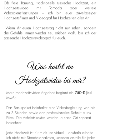
Ob freie Trauung, traditionelle russische Hochzeit, ein
Hochzeitsvideo mit Tamada oder weitere
Videodienstleistungen – ich bin euer zuverlässiger
Hochzeitsfilmer und Videograf für Hochzeiten aller Art.
Wenn ihr euren Hochzeitstag nicht nur sehen, sondern
die Gefühle immer wieder neu erleben wollt, bin ich der
passende Hochzeitsvideograf für euch.
Was kostet ein
Hochzeitsvideo bei mir?
Mein Hochzeitsvideo-Angebot beginnt ab
750 €
(inkl.
MwSt).
Das Basispaket beinhaltet eine Videobegleitung von bis
zu 3 Stunden sowie den professionellen Schnitt eures
Films. Die Anfahrtskosten werden je nach Ort separat
berechnet.
Jede Hochzeit ist für mich individuell – deshalb arbeite
ich nicht mit Standardpaketen, sondern erstelle für jedes