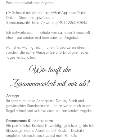
Paar ein persönliches Angebot.
👉 Schreibt mir einfach auf WhatsApp eure Daten:
Datum, Stadt und gewünschte
Stundenanzahl:
https://wa.me/4915226080845
Ich antworte euch innerhalb von ca. einer Stunde mit
einem passenden und transparenten Angebot.
Mir ist es wichtig, nicht nur ein Video zu erstellen,
sondern die echte Atmosphäre und Emotionen eures
Tages festzuhalten.
Wie läuft die
Zusammenarbeit mit mir ab?
Anfrage
Ihr sendet mir eure Anfrage mit Datum, Stadt und
gewünschter Stundenanzahl. Ich antworte euch in der
Regel schnell und schicke euch ein passendes Angebot.
Kennenlernen & Informationen
Ein persönlicher Kontakt ist wichtig, gleichzeitig bin ich
überzeugt: Meine Arbeit spricht für sich. Deshalb
empfehle ich euch, euch zuerst mein Portfolio