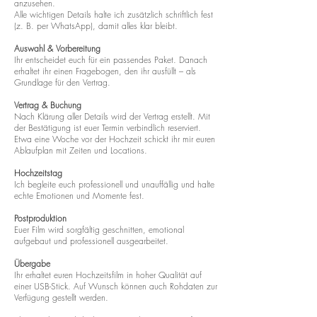
anzusehen.
Alle wichtigen Details halte ich zusätzlich schriftlich fest
(z. B. per WhatsApp), damit alles klar bleibt.
Auswahl & Vorbereitung
Ihr entscheidet euch für ein passendes Paket. Danach
erhaltet ihr einen Fragebogen, den ihr ausfüllt – als
Grundlage für den Vertrag.
Vertrag & Buchung
Nach Klärung aller Details wird der Vertrag erstellt. Mit
der Bestätigung ist euer Termin verbindlich reserviert.
Etwa eine Woche vor der Hochzeit schickt ihr mir euren
Ablaufplan mit Zeiten und Locations.
Hochzeitstag
Ich begleite euch professionell und unauffällig und halte
echte Emotionen und Momente fest.
Postproduktion
Euer Film wird sorgfältig geschnitten, emotional
aufgebaut und professionell ausgearbeitet.
Übergabe
Ihr erhaltet euren Hochzeitsfilm in hoher Qualität auf
einer USB-Stick. Auf Wunsch können auch Rohdaten zur
Verfügung gestellt werden.