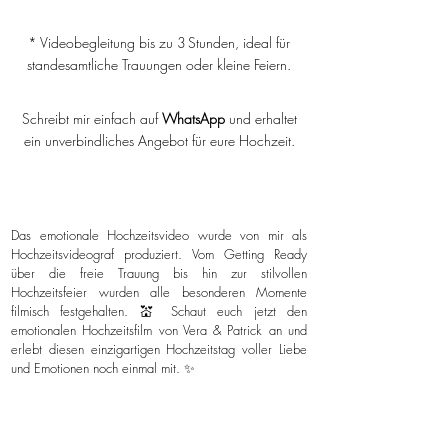
* Videobegleitung bis zu 3 Stunden, ideal für
standesamtliche Trauungen oder kleine Feiern.
Schreibt mir einfach auf
WhatsApp
und erhaltet
ein unverbindliches Angebot für eure Hochzeit.
Das emotionale Hochzeitsvideo wurde von mir als
Hochzeitsvideograf produziert. Vom Getting Ready
über die freie Trauung bis hin zur stilvollen
Hochzeitsfeier wurden alle besonderen Momente
filmisch festgehalten. 💒 Schaut euch jetzt den
emotionalen Hochzeitsfilm von Vera & Patrick an und
erlebt diesen einzigartigen Hochzeitstag voller Liebe
und Emotionen noch einmal mit. ✨