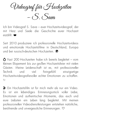
Videograf für Hochzeiten
– S. Sava
Ich bin Videograf S. Sava – euer Hochzeitsvideograf, der
mit Herz und Seele die Geschichte eurer Hochzeit
erzählt. ❤️
Seit 2010 produziere ich professionelle Hochzeitsvideos
und emotionale Hochzeitsfilme in Deutschland, Europa
und bei russisch-deutschen Hochzeiten. 🌍
💍 Fast 200 Hochzeiten habe ich bereits begleitet – vom
kleinen Elopement bis zur großen Hochzeitsfeier mit vielen
Gästen. Meine Leidenschaft ist es, mit professioneller
Technik und viel Feingefühl einzigartige
Hochzeitsvideografievoller echter Emotionen zu schaffen.
✨
🎬 Ein Hochzeitsfilm ist für mich mehr als nur ein Video.
Es ist ein lebendiges Erinnerungsstück voller Liebe,
Emotionen und authentischer Momente, das euch und
eure Liebsten ein Leben lang begleitet. Mit meinen
professionellen Videodienstleistungen entstehen natürliche,
berührende und unvergessliche Erinnerungen. 🤍