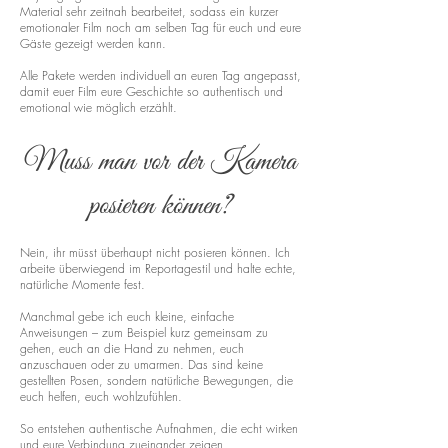
Material sehr zeitnah bearbeitet, sodass ein kurzer
emotionaler Film noch am selben Tag für euch und eure
Gäste gezeigt werden kann.
Alle Pakete werden individuell an euren Tag angepasst,
damit euer Film eure Geschichte so authentisch und
emotional wie möglich erzählt.
Muss man vor der Kamera
posieren können?
Nein, ihr müsst überhaupt nicht posieren können. Ich
arbeite überwiegend im Reportagestil und halte echte,
natürliche Momente fest.
Manchmal gebe ich euch kleine, einfache
Anweisungen – zum Beispiel kurz gemeinsam zu
gehen, euch an die Hand zu nehmen, euch
anzuschauen oder zu umarmen. Das sind keine
gestellten Posen, sondern natürliche Bewegungen, die
euch helfen, euch wohlzufühlen.
So entstehen authentische Aufnahmen, die echt wirken
und eure Verbindung zueinander zeigen