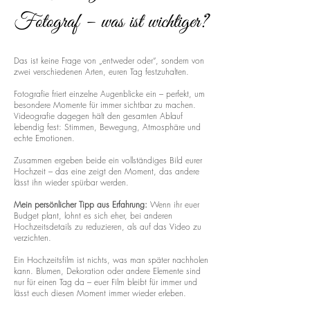
Fotograf – was ist wichtiger?
Das ist keine Frage von „entweder oder“, sondern von
zwei verschiedenen Arten, euren Tag festzuhalten.
Fotografie friert einzelne Augenblicke ein – perfekt, um
besondere Momente für immer sichtbar zu machen.
Videografie dagegen hält den gesamten Ablauf
lebendig fest: Stimmen, Bewegung, Atmosphäre und
echte Emotionen.
Zusammen ergeben beide ein vollständiges Bild eurer
Hochzeit – das eine zeigt den Moment, das andere
lässt ihn wieder spürbar werden.
Mein persönlicher Tipp aus Erfahrung:
Wenn ihr euer
Budget plant, lohnt es sich eher, bei anderen
Hochzeitsdetails zu reduzieren, als auf das Video zu
verzichten.
Ein Hochzeitsfilm ist nichts, was man später nachholen
kann. Blumen, Dekoration oder andere Elemente sind
nur für einen Tag da – euer Film bleibt für immer und
lässt euch diesen Moment immer wieder erleben.