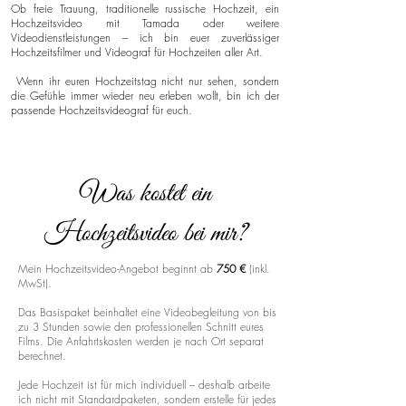
Ob freie Trauung, traditionelle russische Hochzeit, ein
Hochzeitsvideo mit Tamada oder weitere
Videodienstleistungen – ich bin euer zuverlässiger
Hochzeitsfilmer und Videograf für Hochzeiten aller Art.
Wenn ihr euren Hochzeitstag nicht nur sehen, sondern
die Gefühle immer wieder neu erleben wollt, bin ich der
passende Hochzeitsvideograf für euch.
Was kostet ein
Hochzeitsvideo bei mir?
Mein Hochzeitsvideo-Angebot beginnt ab
750 €
(inkl.
MwSt).
Das Basispaket beinhaltet eine Videobegleitung von bis
zu 3 Stunden sowie den professionellen Schnitt eures
Films. Die Anfahrtskosten werden je nach Ort separat
berechnet.
Jede Hochzeit ist für mich individuell – deshalb arbeite
ich nicht mit Standardpaketen, sondern erstelle für jedes