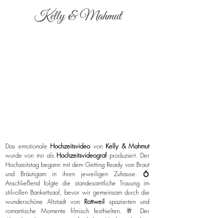
Kelly & Mahmut
Das emotionale
Hochzeitsvideo
von
Kelly & Mahmut
wurde von mir als
Hochzeitsvideograf
produziert. Der
Hochzeitstag begann mit dem Getting Ready von Braut
und Bräutigam in ihren jeweiligen Zuhause. 💍
Anschließend folgte die standesamtliche Trauung im
stilvollen Bankettsaal, bevor wir gemeinsam durch die
wunderschöne Altstadt von
Rottweil
spazierten und
romantische Momente filmisch festhielten. 🥂 Der