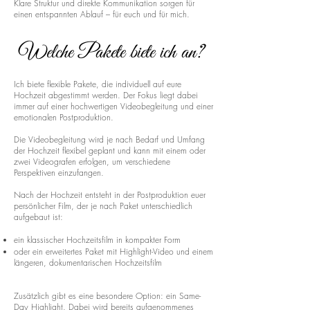
Klare Struktur und direkte Kommunikation sorgen für
einen entspannten Ablauf – für euch und für mich.
Welche Pakete biete ich an?
Ich biete flexible Pakete, die individuell auf eure
Hochzeit abgestimmt werden. Der Fokus liegt dabei
immer auf einer hochwertigen Videobegleitung und einer
emotionalen Postproduktion.
Die Videobegleitung wird je nach Bedarf und Umfang
der Hochzeit flexibel geplant und kann mit einem oder
zwei Videografen erfolgen, um verschiedene
Perspektiven einzufangen.
Nach der Hochzeit entsteht in der Postproduktion euer
persönlicher Film, der je nach Paket unterschiedlich
aufgebaut ist:
ein klassischer Hochzeitsfilm in kompakter Form
oder ein erweitertes Paket mit Highlight-Video und einem
längeren, dokumentarischen Hochzeitsfilm
Zusätzlich gibt es eine besondere Option: ein Same-
Day Highlight. Dabei wird bereits aufgenommenes