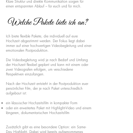
Klare Struktur und direkte Kommunikation sorgen für
einen entspannten Ablauf – für euch und für mich.
Welche Pakete biete ich an?
Ich biete flexible Pakete, die individuell auf eure
Hochzeit abgestimmt werden. Der Fokus liegt dabei
immer auf einer hochwertigen Videobegleitung und einer
emotionalen Postproduktion.
Die Videobegleitung wird je nach Bedarf und Umfang
der Hochzeit flexibel geplant und kann mit einem oder
zwei Videografen erfolgen, um verschiedene
Perspektiven einzufangen.
Nach der Hochzeit entsteht in der Postproduktion euer
persönlicher Film, der je nach Paket unterschiedlich
aufgebaut ist:
ein klassischer Hochzeitsfilm in kompakter Form
oder ein erweitertes Paket mit Highlight-Video und einem
längeren, dokumentarischen Hochzeitsfilm
Zusätzlich gibt es eine besondere Option: ein Same-
Day Highlight. Dabei wird bereits aufgenommenes