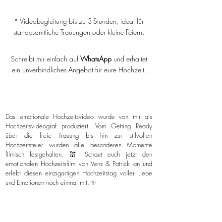
* Videobegleitung bis zu 3 Stunden, ideal für
standesamtliche Trauungen oder kleine Feiern.
Schreibt mir einfach auf
WhatsApp
und erhaltet
ein unverbindliches Angebot für eure Hochzeit.
Das emotionale Hochzeitsvideo wurde von mir als
Hochzeitsvideograf produziert. Vom Getting Ready
über die freie Trauung bis hin zur stilvollen
Hochzeitsfeier wurden alle besonderen Momente
filmisch festgehalten. 💒 Schaut euch jetzt den
emotionalen Hochzeitsfilm von Vera & Patrick an und
erlebt diesen einzigartigen Hochzeitstag voller Liebe
und Emotionen noch einmal mit. ✨