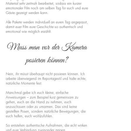
Material sehr zeitnah bearbeitet, sodass ein kurzer
emotionaler Film noch am selben Tag für euch und eure
Gäste gezeigt werden kann.
Alle Pakete werden individuell an euren Tag angepasst,
damit euer Film eure Geschichte so authentisch und
emotional wie möglich erzählt.
Muss man vor der Kamera
posieren können?
Nein, ihr müsst überhaupt nicht posieren können. Ich
arbeite überwiegend im Reportagestil und halte echte,
natürliche Momente fest.
Manchmal gebe ich euch kleine, einfache
Anweisungen – zum Beispiel kurz gemeinsam zu
gehen, euch an die Hand zu nehmen, euch
anzuschauen oder zu umarmen. Das sind keine
gestellten Posen, sondern natürliche Bewegungen, die
euch helfen, euch wohlzufühlen.
So entstehen authentische Aufnahmen, die echt wirken
und eure Verbindung zueinander zeigen