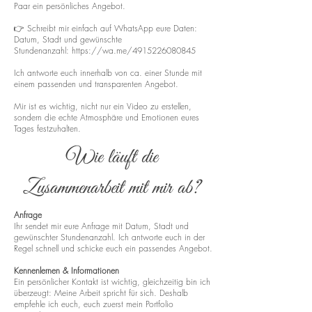
Paar ein persönliches Angebot.
👉 Schreibt mir einfach auf WhatsApp eure Daten:
Datum, Stadt und gewünschte
Stundenanzahl:
https://wa.me/4915226080845
Ich antworte euch innerhalb von ca. einer Stunde mit
einem passenden und transparenten Angebot.
Mir ist es wichtig, nicht nur ein Video zu erstellen,
sondern die echte Atmosphäre und Emotionen eures
Tages festzuhalten.
Wie läuft die
Zusammenarbeit mit mir ab?
Anfrage
Ihr sendet mir eure Anfrage mit Datum, Stadt und
gewünschter Stundenanzahl. Ich antworte euch in der
Regel schnell und schicke euch ein passendes Angebot.
Kennenlernen & Informationen
Ein persönlicher Kontakt ist wichtig, gleichzeitig bin ich
überzeugt: Meine Arbeit spricht für sich. Deshalb
empfehle ich euch, euch zuerst mein Portfolio