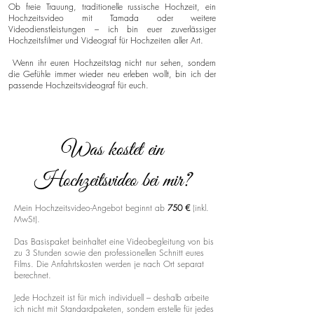
Ob freie Trauung, traditionelle russische Hochzeit, ein
Hochzeitsvideo mit Tamada oder weitere
Videodienstleistungen – ich bin euer zuverlässiger
Hochzeitsfilmer und Videograf für Hochzeiten aller Art.
Wenn ihr euren Hochzeitstag nicht nur sehen, sondern
die Gefühle immer wieder neu erleben wollt, bin ich der
passende Hochzeitsvideograf für euch.
Was kostet ein
Hochzeitsvideo bei mir?
Mein Hochzeitsvideo-Angebot beginnt ab
750 €
(inkl.
MwSt).
Das Basispaket beinhaltet eine Videobegleitung von bis
zu 3 Stunden sowie den professionellen Schnitt eures
Films. Die Anfahrtskosten werden je nach Ort separat
berechnet.
Jede Hochzeit ist für mich individuell – deshalb arbeite
ich nicht mit Standardpaketen, sondern erstelle für jedes