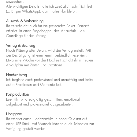
anzusehen.
Alle wichtigen Details halte ich zusätzlich schriftlich fest
(z. B. per WhatsApp), damit alles klar bleibt.
Auswahl & Vorbereitung
Ihr entscheidet euch für ein passendes Paket. Danach
erhaltet ihr einen Fragebogen, den ihr ausfüllt – als
Grundlage für den Vertrag.
Vertrag & Buchung
Nach Klärung aller Details wird der Vertrag erstellt. Mit
der Bestätigung ist euer Termin verbindlich reserviert.
Etwa eine Woche vor der Hochzeit schickt ihr mir euren
Ablaufplan mit Zeiten und Locations.
Hochzeitstag
Ich begleite euch professionell und unauffällig und halte
echte Emotionen und Momente fest.
Postproduktion
Euer Film wird sorgfältig geschnitten, emotional
aufgebaut und professionell ausgearbeitet.
Übergabe
Ihr erhaltet euren Hochzeitsfilm in hoher Qualität auf
einer USB-Stick. Auf Wunsch können auch Rohdaten zur
Verfügung gestellt werden.