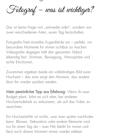
Fotograf – was ist wichtiger?
Das ist keine Frage von „entweder oder“, sondern von
zwei verschiedenen Arten, euren Tag festzuhalten.
Fotografie friert einzelne Augenblicke ein – perfekt, um
besondere Momente für immer sichtbar zu machen.
Videografie dagegen hält den gesamten Ablauf
lebendig fest: Stimmen, Bewegung, Atmosphäre und
echte Emotionen.
Zusammen ergeben beide ein vollständiges Bild eurer
Hochzeit – das eine zeigt den Moment, das andere
lässt ihn wieder spürbar werden.
Mein persönlicher Tipp aus Erfahrung:
Wenn ihr euer
Budget plant, lohnt es sich eher, bei anderen
Hochzeitsdetails zu reduzieren, als auf das Video zu
verzichten.
Ein Hochzeitsfilm ist nichts, was man später nachholen
kann. Blumen, Dekoration oder andere Elemente sind
nur für einen Tag da – euer Film bleibt für immer und
lässt euch diesen Moment immer wieder erleben.