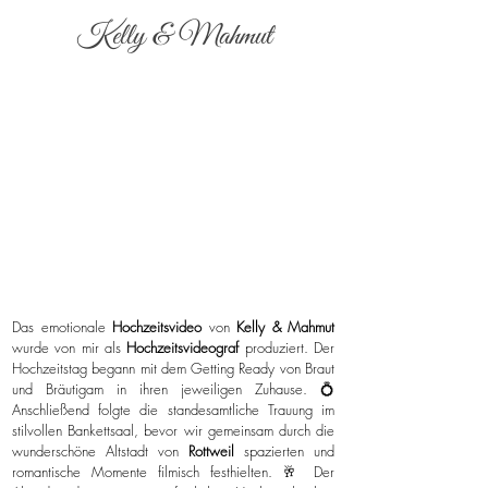
Kelly & Mahmut
Das emotionale
Hochzeitsvideo
von
Kelly & Mahmut
wurde von mir als
Hochzeitsvideograf
produziert. Der
Hochzeitstag begann mit dem Getting Ready von Braut
und Bräutigam in ihren jeweiligen Zuhause. 💍
Anschließend folgte die standesamtliche Trauung im
stilvollen Bankettsaal, bevor wir gemeinsam durch die
wunderschöne Altstadt von
Rottweil
spazierten und
romantische Momente filmisch festhielten. 🥂 Der