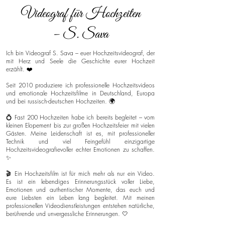
Videograf für Hochzeiten
– S. Sava
Ich bin Videograf S. Sava – euer Hochzeitsvideograf, der
mit Herz und Seele die Geschichte eurer Hochzeit
erzählt. ❤️
Seit 2010 produziere ich professionelle Hochzeitsvideos
und emotionale Hochzeitsfilme in Deutschland, Europa
und bei russisch-deutschen Hochzeiten. 🌍
💍 Fast 200 Hochzeiten habe ich bereits begleitet – vom
kleinen Elopement bis zur großen Hochzeitsfeier mit vielen
Gästen. Meine Leidenschaft ist es, mit professioneller
Technik und viel Feingefühl einzigartige
Hochzeitsvideografievoller echter Emotionen zu schaffen.
✨
🎬 Ein Hochzeitsfilm ist für mich mehr als nur ein Video.
Es ist ein lebendiges Erinnerungsstück voller Liebe,
Emotionen und authentischer Momente, das euch und
eure Liebsten ein Leben lang begleitet. Mit meinen
professionellen Videodienstleistungen entstehen natürliche,
berührende und unvergessliche Erinnerungen. 🤍