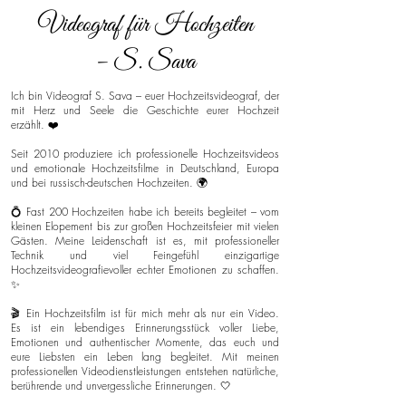
Videograf für Hochzeiten
– S. Sava
Ich bin Videograf S. Sava – euer Hochzeitsvideograf, der
mit Herz und Seele die Geschichte eurer Hochzeit
erzählt. ❤️
Seit 2010 produziere ich professionelle Hochzeitsvideos
und emotionale Hochzeitsfilme in Deutschland, Europa
und bei russisch-deutschen Hochzeiten. 🌍
💍 Fast 200 Hochzeiten habe ich bereits begleitet – vom
kleinen Elopement bis zur großen Hochzeitsfeier mit vielen
Gästen. Meine Leidenschaft ist es, mit professioneller
Technik und viel Feingefühl einzigartige
Hochzeitsvideografievoller echter Emotionen zu schaffen.
✨
🎬 Ein Hochzeitsfilm ist für mich mehr als nur ein Video.
Es ist ein lebendiges Erinnerungsstück voller Liebe,
Emotionen und authentischer Momente, das euch und
eure Liebsten ein Leben lang begleitet. Mit meinen
professionellen Videodienstleistungen entstehen natürliche,
berührende und unvergessliche Erinnerungen. 🤍