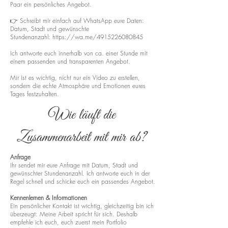
Paar ein persönliches Angebot.
👉 Schreibt mir einfach auf WhatsApp eure Daten:
Datum, Stadt und gewünschte
Stundenanzahl:
https://wa.me/4915226080845
Ich antworte euch innerhalb von ca. einer Stunde mit
einem passenden und transparenten Angebot.
Mir ist es wichtig, nicht nur ein Video zu erstellen,
sondern die echte Atmosphäre und Emotionen eures
Tages festzuhalten.
Wie läuft die
Zusammenarbeit mit mir ab?
Anfrage
Ihr sendet mir eure Anfrage mit Datum, Stadt und
gewünschter Stundenanzahl. Ich antworte euch in der
Regel schnell und schicke euch ein passendes Angebot.
Kennenlernen & Informationen
Ein persönlicher Kontakt ist wichtig, gleichzeitig bin ich
überzeugt: Meine Arbeit spricht für sich. Deshalb
empfehle ich euch, euch zuerst mein Portfolio