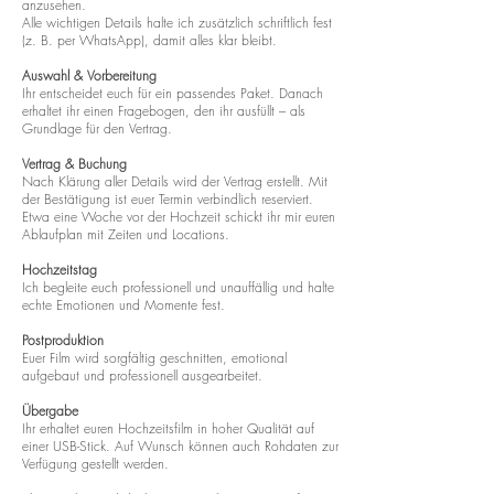
anzusehen.
Alle wichtigen Details halte ich zusätzlich schriftlich fest
(z. B. per WhatsApp), damit alles klar bleibt.
Auswahl & Vorbereitung
Ihr entscheidet euch für ein passendes Paket. Danach
erhaltet ihr einen Fragebogen, den ihr ausfüllt – als
Grundlage für den Vertrag.
Vertrag & Buchung
Nach Klärung aller Details wird der Vertrag erstellt. Mit
der Bestätigung ist euer Termin verbindlich reserviert.
Etwa eine Woche vor der Hochzeit schickt ihr mir euren
Ablaufplan mit Zeiten und Locations.
Hochzeitstag
Ich begleite euch professionell und unauffällig und halte
echte Emotionen und Momente fest.
Postproduktion
Euer Film wird sorgfältig geschnitten, emotional
aufgebaut und professionell ausgearbeitet.
Übergabe
Ihr erhaltet euren Hochzeitsfilm in hoher Qualität auf
einer USB-Stick. Auf Wunsch können auch Rohdaten zur
Verfügung gestellt werden.