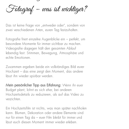
Fotograf – was ist wichtiger?
Das ist keine Frage von „entweder oder“, sondern von
zwei verschiedenen Arten, euren Tag festzuhalten.
Fotografie friert einzelne Augenblicke ein – perfekt, um
besondere Momente für immer sichtbar zu machen.
Videografie dagegen hält den gesamten Ablauf
lebendig fest: Stimmen, Bewegung, Atmosphäre und
echte Emotionen.
Zusammen ergeben beide ein vollständiges Bild eurer
Hochzeit – das eine zeigt den Moment, das andere
lässt ihn wieder spürbar werden.
Mein persönlicher Tipp aus Erfahrung:
Wenn ihr euer
Budget plant, lohnt es sich eher, bei anderen
Hochzeitsdetails zu reduzieren, als auf das Video zu
verzichten.
Ein Hochzeitsfilm ist nichts, was man später nachholen
kann. Blumen, Dekoration oder andere Elemente sind
nur für einen Tag da – euer Film bleibt für immer und
lässt euch diesen Moment immer wieder erleben.