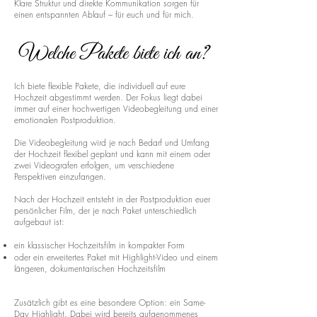
Klare Struktur und direkte Kommunikation sorgen für
einen entspannten Ablauf – für euch und für mich.
Welche Pakete biete ich an?
Ich biete flexible Pakete, die individuell auf eure
Hochzeit abgestimmt werden. Der Fokus liegt dabei
immer auf einer hochwertigen Videobegleitung und einer
emotionalen Postproduktion.
Die Videobegleitung wird je nach Bedarf und Umfang
der Hochzeit flexibel geplant und kann mit einem oder
zwei Videografen erfolgen, um verschiedene
Perspektiven einzufangen.
Nach der Hochzeit entsteht in der Postproduktion euer
persönlicher Film, der je nach Paket unterschiedlich
aufgebaut ist:
ein klassischer Hochzeitsfilm in kompakter Form
oder ein erweitertes Paket mit Highlight-Video und einem
längeren, dokumentarischen Hochzeitsfilm
Zusätzlich gibt es eine besondere Option: ein Same-
Day Highlight. Dabei wird bereits aufgenommenes