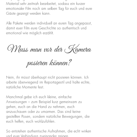
Material sehr zeitnah bearbeitet, sodass ein kurzer
emotionaler Film noch am selben Tag für euch und eure
Gäste gezeigt werden kann.
Alle Pakete werden individuell an euren Tag angepasst,
damit euer Film eure Geschichte so authentisch und
emotional wie möglich erzählt.
Muss man vor der Kamera
posieren können?
Nein, ihr müsst überhaupt nicht posieren können. Ich
arbeite überwiegend im Reportagestil und halte echte,
natürliche Momente fest.
Manchmal gebe ich euch kleine, einfache
Anweisungen – zum Beispiel kurz gemeinsam zu
gehen, euch an die Hand zu nehmen, euch
anzuschauen oder zu umarmen. Das sind keine
gestellten Posen, sondern natürliche Bewegungen, die
euch helfen, euch wohlzufühlen.
So entstehen authentische Aufnahmen, die echt wirken
und eure Verbindung zueinander zeigen