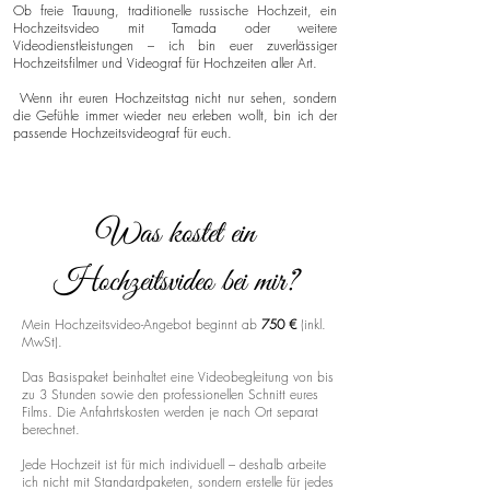
Ob freie Trauung, traditionelle russische Hochzeit, ein
Hochzeitsvideo mit Tamada oder weitere
Videodienstleistungen – ich bin euer zuverlässiger
Hochzeitsfilmer und Videograf für Hochzeiten aller Art.
Wenn ihr euren Hochzeitstag nicht nur sehen, sondern
die Gefühle immer wieder neu erleben wollt, bin ich der
passende Hochzeitsvideograf für euch.
Was kostet ein
Hochzeitsvideo bei mir?
Mein Hochzeitsvideo-Angebot beginnt ab
750 €
(inkl.
MwSt).
Das Basispaket beinhaltet eine Videobegleitung von bis
zu 3 Stunden sowie den professionellen Schnitt eures
Films. Die Anfahrtskosten werden je nach Ort separat
berechnet.
Jede Hochzeit ist für mich individuell – deshalb arbeite
ich nicht mit Standardpaketen, sondern erstelle für jedes