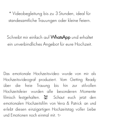
* Videobegleitung bis zu 3 Stunden, ideal für
standesamtliche Trauungen oder kleine Feiern.
Schreibt mir einfach auf
WhatsApp
und erhaltet
ein unverbindliches Angebot für eure Hochzeit.
Das emotionale Hochzeitsvideo wurde von mir als
Hochzeitsvideograf produziert. Vom Getting Ready
über die freie Trauung bis hin zur stilvollen
Hochzeitsfeier wurden alle besonderen Momente
filmisch festgehalten. 💒 Schaut euch jetzt den
emotionalen Hochzeitsfilm von Vera & Patrick an und
erlebt diesen einzigartigen Hochzeitstag voller Liebe
und Emotionen noch einmal mit. ✨