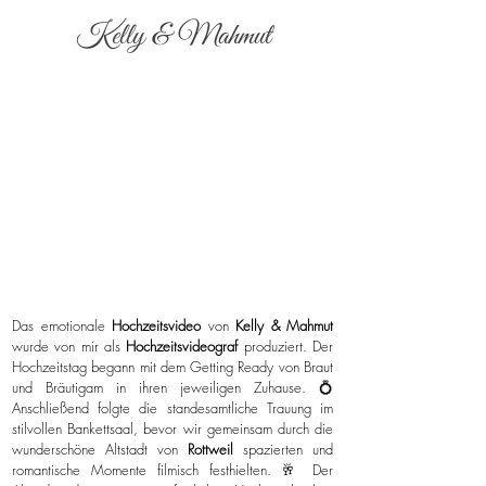
Kelly & Mahmut
Das emotionale
Hochzeitsvideo
von
Kelly & Mahmut
wurde von mir als
Hochzeitsvideograf
produziert. Der
Hochzeitstag begann mit dem Getting Ready von Braut
und Bräutigam in ihren jeweiligen Zuhause. 💍
Anschließend folgte die standesamtliche Trauung im
stilvollen Bankettsaal, bevor wir gemeinsam durch die
wunderschöne Altstadt von
Rottweil
spazierten und
romantische Momente filmisch festhielten. 🥂 Der