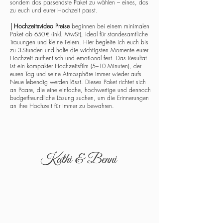
sondern das passendste Paket zu wählen – eines, das
zu euch und eurer Hochzeit passt.
│
Hochzeitsvideo Preise
beginnen bei einem minimalen
Paket ab 650 € (inkl. MwSt), ideal für standesamtliche
Trauungen und kleine Feiern. Hier begleite ich euch bis
zu 3 Stunden und halte die wichtigsten Momente eurer
Hochzeit authentisch und emotional fest. Das Resultat
ist ein kompakter Hochzeitsfilm (5–10 Minuten), der
euren Tag und seine Atmosphäre immer wieder aufs
Neue lebendig werden lässt. Dieses Paket richtet sich
an Paare, die eine einfache, hochwertige und dennoch
budgetfreundliche Lösung suchen, um die Erinnerungen
an ihre Hochzeit für immer zu bewahren.
Kathi & Benni