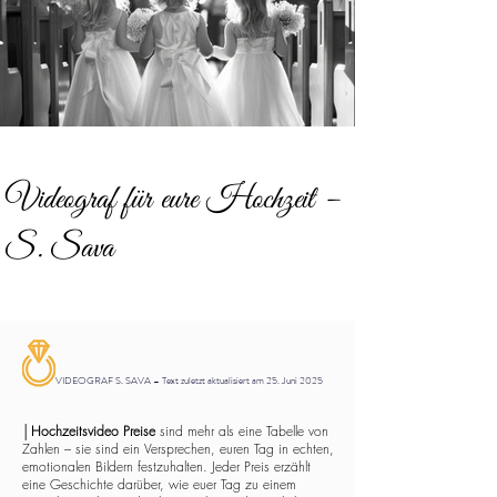
Videograf für eure Hochzeit –
S. Sava
VIDEOGRAF S. SAVA – Text zuletzt aktualisiert am 25. Juni 2025
│
Hochzeitsvideo Preise
sind mehr als eine Tabelle von
Zahlen – sie sind ein Versprechen, euren Tag in echten,
emotionalen Bildern festzuhalten. Jeder Preis erzählt
eine Geschichte darüber, wie euer Tag zu einem