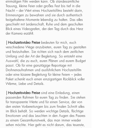
einmaligen Film werden kann. Ob standesamtliche
Trauung, kleine Feier oder großes Fest bis tief in die
Nacht – der Wert eines Hochzeitsfilms besteht darin,
Erinnerungen zu bewahren und sie durch authentisch
festgehaltene Momente lebendig zu halten. Das alles
geschieht mit Leidenschaft, Ruhe und dem geschulten
Blick eines Videografen, der den Tag durch das Herz
der Kamera erzählt.
│
Hochzeitsvideo Preise
bedeuten für mich, euch
verschiedene Wege anzubieten, euren Tag zu gestalten
und festzuhalten. Sie richten sich nach dem zeitlichen
Umfang und der Art der Begleitung. So entsteht eine
Auswahl, die zu euch, euren Plänen und eurem Budget
passt. Ob für eine ganztägige Reportage mit
Drohnenaufnahmen und ausführlichem Hochzeitsfilm
oder eine kürzere Begleitung für kleine Feiern – jedes
Paket schenkt euch einen einzigartigen Rückblick voller
Wärme, Liebe und Details.
│
Hochzeitsvideo Preise
sind eine Einladung, einen
passenden Rahmen für euren Tag zu finden. Sie stehen
für transparente Werte und für einen Service, der von
den ersten Vorbereitungen bis zum finalen Schnitt alles
im Blick behält. So werden wichtige Details, flüchtige
Emotionen und das Leuchten in den Augen des Paares
zu einem Gesamtkunstwerk, das man immer wieder
sehen möchte. Hier geht es nicht darum, das teuerste,