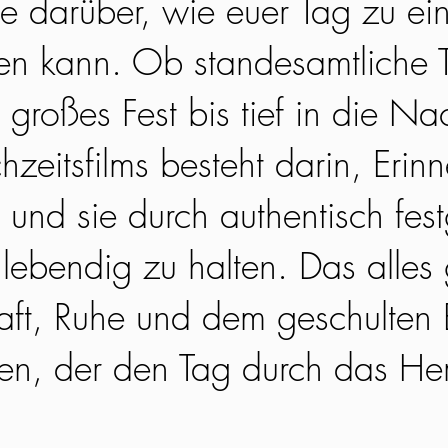
e darüber, wie euer Tag zu ei
en kann. Ob standesamtliche T
 großes Fest bis tief in die N
hzeitsfilms besteht darin, Erin
und sie durch authentisch fes
ebendig zu halten. Das alles 
aft, Ruhe und dem geschulten B
en, der den Tag durch das He