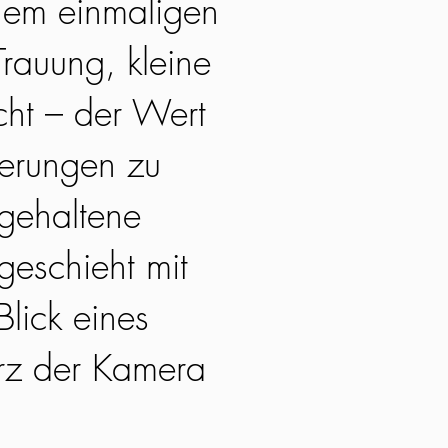
nem einmaligen
rauung, kleine
acht – der Wert
nerungen zu
tgehaltene
geschieht mit
lick eines
rz der Kamera