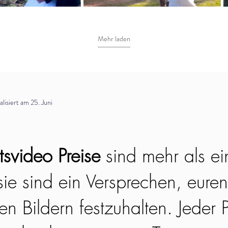
Mehr laden
isiert am 25. Juni
svideo Preise
sind mehr als ei
ie sind ein Versprechen, euren
n Bildern festzuhalten. Jeder P