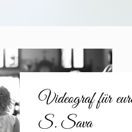
Videograf für eu
S. Sava