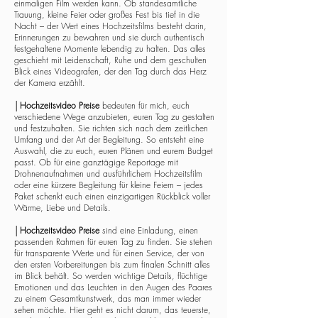
einmaligen Film werden kann. Ob standesamtliche
Trauung, kleine Feier oder großes Fest bis tief in die
Nacht – der Wert eines Hochzeitsfilms besteht darin,
Erinnerungen zu bewahren und sie durch authentisch
festgehaltene Momente lebendig zu halten. Das alles
geschieht mit Leidenschaft, Ruhe und dem geschulten
Blick eines Videografen, der den Tag durch das Herz
der Kamera erzählt.
│
Hochzeitsvideo Preise
bedeuten für mich, euch
verschiedene Wege anzubieten, euren Tag zu gestalten
und festzuhalten. Sie richten sich nach dem zeitlichen
Umfang und der Art der Begleitung. So entsteht eine
Auswahl, die zu euch, euren Plänen und eurem Budget
passt. Ob für eine ganztägige Reportage mit
Drohnenaufnahmen und ausführlichem Hochzeitsfilm
oder eine kürzere Begleitung für kleine Feiern – jedes
Paket schenkt euch einen einzigartigen Rückblick voller
Wärme, Liebe und Details.
│
Hochzeitsvideo Preise
sind eine Einladung, einen
passenden Rahmen für euren Tag zu finden. Sie stehen
für transparente Werte und für einen Service, der von
den ersten Vorbereitungen bis zum finalen Schnitt alles
im Blick behält. So werden wichtige Details, flüchtige
Emotionen und das Leuchten in den Augen des Paares
zu einem Gesamtkunstwerk, das man immer wieder
sehen möchte. Hier geht es nicht darum, das teuerste,