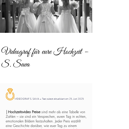
Videograf für eure Hochzeit –
S. Sava
VIDEOGRAF S. SAVA – Text zuletzt aktualisiert am 25. Juni 2025
│
Hochzeitsvideo Preise
sind mehr als eine Tabelle von
Zahlen – sie sind ein Versprechen, euren Tag in echten,
emotionalen Bildern festzuhalten. Jeder Preis erzählt
eine Geschichte darüber, wie euer Tag zu einem