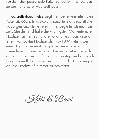
sondern das passendste Paket zu wählen – eines, das
zu euch und eurer Hochzeit passt.
│
Hochzeitsvideo Preise
beginnen bei einem minimalen
Paket ab 650 € (inkl. MwSt), ideal für standesamtliche
Trauungen und kleine Feiern. Hier begleite ich euch bis
zu 3 Stunden und halte die wichtigsten Momente eurer
Hochzeit authentisch und emotional fest. Das Resultat
ist ein kompakter Hochzeitsfilm (5–10 Minuten), der
euren Tag und seine Atmosphäre immer wieder aufs
Neue lebendig werden lässt. Dieses Paket richtet sich
an Paare, die eine einfache, hochwertige und dennoch
budgetfreundliche Lösung suchen, um die Erinnerungen
an ihre Hochzeit für immer zu bewahren.
Kathi & Benni