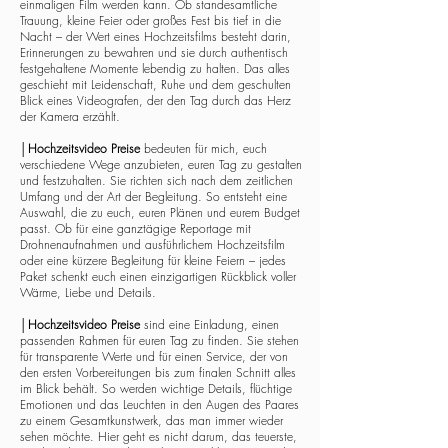
einmaligen Film werden kann. Ob standesamtliche
Trauung, kleine Feier oder großes Fest bis tief in die
Nacht – der Wert eines Hochzeitsfilms besteht darin,
Erinnerungen zu bewahren und sie durch authentisch
festgehaltene Momente lebendig zu halten. Das alles
geschieht mit Leidenschaft, Ruhe und dem geschulten
Blick eines Videografen, der den Tag durch das Herz
der Kamera erzählt.
│
Hochzeitsvideo Preise
bedeuten für mich, euch
verschiedene Wege anzubieten, euren Tag zu gestalten
und festzuhalten. Sie richten sich nach dem zeitlichen
Umfang und der Art der Begleitung. So entsteht eine
Auswahl, die zu euch, euren Plänen und eurem Budget
passt. Ob für eine ganztägige Reportage mit
Drohnenaufnahmen und ausführlichem Hochzeitsfilm
oder eine kürzere Begleitung für kleine Feiern – jedes
Paket schenkt euch einen einzigartigen Rückblick voller
Wärme, Liebe und Details.
│
Hochzeitsvideo Preise
sind eine Einladung, einen
passenden Rahmen für euren Tag zu finden. Sie stehen
für transparente Werte und für einen Service, der von
den ersten Vorbereitungen bis zum finalen Schnitt alles
im Blick behält. So werden wichtige Details, flüchtige
Emotionen und das Leuchten in den Augen des Paares
zu einem Gesamtkunstwerk, das man immer wieder
sehen möchte. Hier geht es nicht darum, das teuerste,