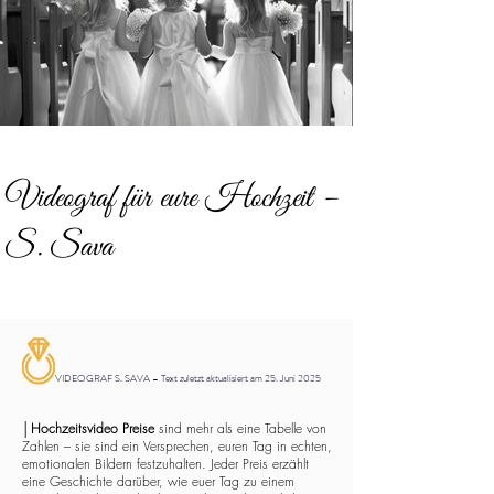
Videograf für eure Hochzeit –
S. Sava
VIDEOGRAF S. SAVA – Text zuletzt aktualisiert am 25. Juni 2025
│
Hochzeitsvideo Preise
sind mehr als eine Tabelle von
Zahlen – sie sind ein Versprechen, euren Tag in echten,
emotionalen Bildern festzuhalten. Jeder Preis erzählt
eine Geschichte darüber, wie euer Tag zu einem