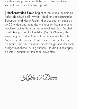
sondern das passendste Paket zu wählen – eines, das
zu euch und eurer Hochzeit passt.
│
Hochzeitsvideo Preise
beginnen bei einem minimalen
Paket ab 650 € (inkl. MwSt), ideal für standesamtliche
Trauungen und kleine Feiern. Hier begleite ich euch bis
zu 3 Stunden und halte die wichtigsten Momente eurer
Hochzeit authentisch und emotional fest. Das Resultat
ist ein kompakter Hochzeitsfilm (5–10 Minuten), der
euren Tag und seine Atmosphäre immer wieder aufs
Neue lebendig werden lässt. Dieses Paket richtet sich
an Paare, die eine einfache, hochwertige und dennoch
budgetfreundliche Lösung suchen, um die Erinnerungen
an ihre Hochzeit für immer zu bewahren.
Kathi & Benni