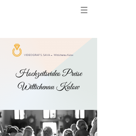
VIDEOGRAF S. SAVA –
Wittichenau Kulow
Hochzeitsvideo Preise
Wittichenau Kulow