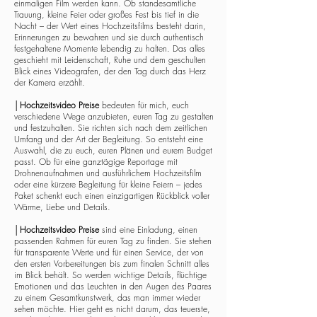
einmaligen Film werden kann. Ob standesamtliche
Trauung, kleine Feier oder großes Fest bis tief in die
Nacht – der Wert eines Hochzeitsfilms besteht darin,
Erinnerungen zu bewahren und sie durch authentisch
festgehaltene Momente lebendig zu halten. Das alles
geschieht mit Leidenschaft, Ruhe und dem geschulten
Blick eines Videografen, der den Tag durch das Herz
der Kamera erzählt.
│
Hochzeitsvideo Preise
bedeuten für mich, euch
verschiedene Wege anzubieten, euren Tag zu gestalten
und festzuhalten. Sie richten sich nach dem zeitlichen
Umfang und der Art der Begleitung. So entsteht eine
Auswahl, die zu euch, euren Plänen und eurem Budget
passt. Ob für eine ganztägige Reportage mit
Drohnenaufnahmen und ausführlichem Hochzeitsfilm
oder eine kürzere Begleitung für kleine Feiern – jedes
Paket schenkt euch einen einzigartigen Rückblick voller
Wärme, Liebe und Details.
│
Hochzeitsvideo Preise
sind eine Einladung, einen
passenden Rahmen für euren Tag zu finden. Sie stehen
für transparente Werte und für einen Service, der von
den ersten Vorbereitungen bis zum finalen Schnitt alles
im Blick behält. So werden wichtige Details, flüchtige
Emotionen und das Leuchten in den Augen des Paares
zu einem Gesamtkunstwerk, das man immer wieder
sehen möchte. Hier geht es nicht darum, das teuerste,