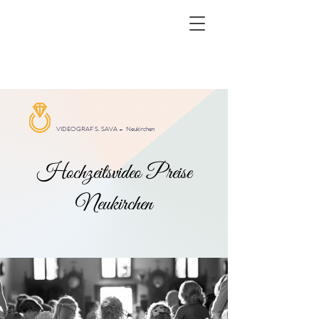
VIDEOGRAF S. SAVA –
Neukirchen
Hochzeitsvideo Preise
Neukirchen