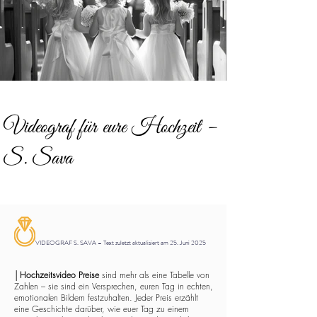
Videograf für eure Hochzeit –
S. Sava
VIDEOGRAF S. SAVA – Text zuletzt aktualisiert am 25. Juni 2025
│
Hochzeitsvideo Preise
sind mehr als eine Tabelle von
Zahlen – sie sind ein Versprechen, euren Tag in echten,
emotionalen Bildern festzuhalten. Jeder Preis erzählt
eine Geschichte darüber, wie euer Tag zu einem