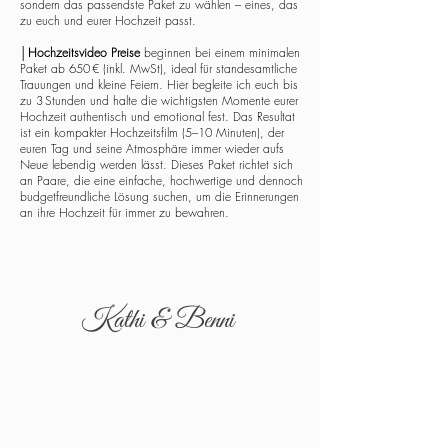
sondern das passendste Paket zu wählen – eines, das
zu euch und eurer Hochzeit passt.
│
Hochzeitsvideo Preise
beginnen bei einem minimalen
Paket ab 650 € (inkl. MwSt), ideal für standesamtliche
Trauungen und kleine Feiern. Hier begleite ich euch bis
zu 3 Stunden und halte die wichtigsten Momente eurer
Hochzeit authentisch und emotional fest. Das Resultat
ist ein kompakter Hochzeitsfilm (5–10 Minuten), der
euren Tag und seine Atmosphäre immer wieder aufs
Neue lebendig werden lässt. Dieses Paket richtet sich
an Paare, die eine einfache, hochwertige und dennoch
budgetfreundliche Lösung suchen, um die Erinnerungen
an ihre Hochzeit für immer zu bewahren.
Kathi & Benni