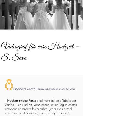
Videograf für eure Hochzeit –
S. Sava
VIDEOGRAF S. SAVA – Text zuletzt aktualisiert am 25. Juni 2025
│
Hochzeitsvideo Preise
sind mehr als eine Tabelle von
Zahlen – sie sind ein Versprechen, euren Tag in echten,
emotionalen Bildern festzuhalten. Jeder Preis erzählt
eine Geschichte darüber, wie euer Tag zu einem