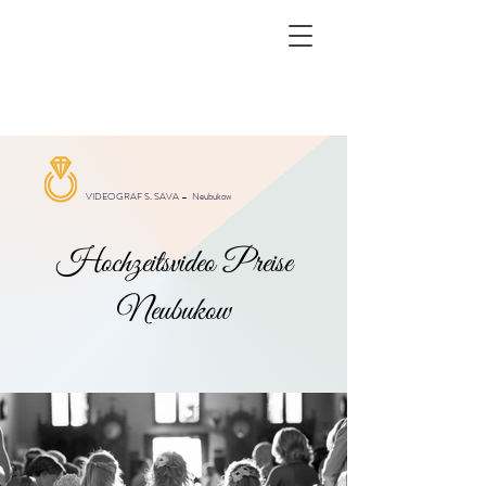
VIDEOGRAF S. SAVA –
Neubukow
Hochzeitsvideo Preise
Neubukow