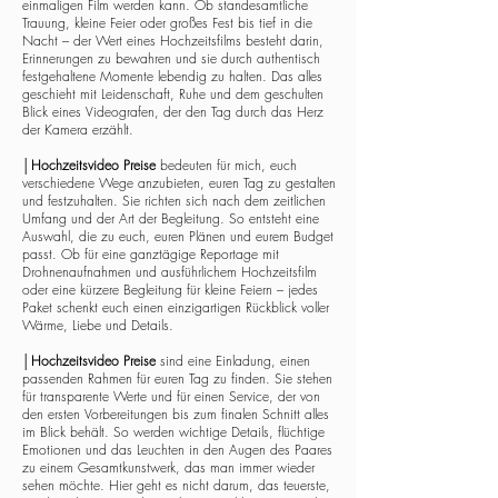
einmaligen Film werden kann. Ob standesamtliche
Trauung, kleine Feier oder großes Fest bis tief in die
Nacht – der Wert eines Hochzeitsfilms besteht darin,
Erinnerungen zu bewahren und sie durch authentisch
festgehaltene Momente lebendig zu halten. Das alles
geschieht mit Leidenschaft, Ruhe und dem geschulten
Blick eines Videografen, der den Tag durch das Herz
der Kamera erzählt.
│
Hochzeitsvideo Preise
bedeuten für mich, euch
verschiedene Wege anzubieten, euren Tag zu gestalten
und festzuhalten. Sie richten sich nach dem zeitlichen
Umfang und der Art der Begleitung. So entsteht eine
Auswahl, die zu euch, euren Plänen und eurem Budget
passt. Ob für eine ganztägige Reportage mit
Drohnenaufnahmen und ausführlichem Hochzeitsfilm
oder eine kürzere Begleitung für kleine Feiern – jedes
Paket schenkt euch einen einzigartigen Rückblick voller
Wärme, Liebe und Details.
│
Hochzeitsvideo Preise
sind eine Einladung, einen
passenden Rahmen für euren Tag zu finden. Sie stehen
für transparente Werte und für einen Service, der von
den ersten Vorbereitungen bis zum finalen Schnitt alles
im Blick behält. So werden wichtige Details, flüchtige
Emotionen und das Leuchten in den Augen des Paares
zu einem Gesamtkunstwerk, das man immer wieder
sehen möchte. Hier geht es nicht darum, das teuerste,