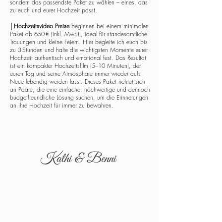
sondern das passendste Paket zu wählen – eines, das
zu euch und eurer Hochzeit passt.
│
Hochzeitsvideo Preise
beginnen bei einem minimalen
Paket ab 650 € (inkl. MwSt), ideal für standesamtliche
Trauungen und kleine Feiern. Hier begleite ich euch bis
zu 3 Stunden und halte die wichtigsten Momente eurer
Hochzeit authentisch und emotional fest. Das Resultat
ist ein kompakter Hochzeitsfilm (5–10 Minuten), der
euren Tag und seine Atmosphäre immer wieder aufs
Neue lebendig werden lässt. Dieses Paket richtet sich
an Paare, die eine einfache, hochwertige und dennoch
budgetfreundliche Lösung suchen, um die Erinnerungen
an ihre Hochzeit für immer zu bewahren.
Kathi & Benni