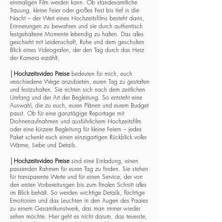
einmaligen Film werden kann. Ob standesamtliche
Trauung, kleine Feier oder großes Fest bis tief in die
Nacht – der Wert eines Hochzeitsfilms besteht darin,
Erinnerungen zu bewahren und sie durch authentisch
festgehaltene Momente lebendig zu halten. Das alles
geschieht mit Leidenschaft, Ruhe und dem geschulten
Blick eines Videografen, der den Tag durch das Herz
der Kamera erzählt.
│
Hochzeitsvideo Preise
bedeuten für mich, euch
verschiedene Wege anzubieten, euren Tag zu gestalten
und festzuhalten. Sie richten sich nach dem zeitlichen
Umfang und der Art der Begleitung. So entsteht eine
Auswahl, die zu euch, euren Plänen und eurem Budget
passt. Ob für eine ganztägige Reportage mit
Drohnenaufnahmen und ausführlichem Hochzeitsfilm
oder eine kürzere Begleitung für kleine Feiern – jedes
Paket schenkt euch einen einzigartigen Rückblick voller
Wärme, Liebe und Details.
│
Hochzeitsvideo Preise
sind eine Einladung, einen
passenden Rahmen für euren Tag zu finden. Sie stehen
für transparente Werte und für einen Service, der von
den ersten Vorbereitungen bis zum finalen Schnitt alles
im Blick behält. So werden wichtige Details, flüchtige
Emotionen und das Leuchten in den Augen des Paares
zu einem Gesamtkunstwerk, das man immer wieder
sehen möchte. Hier geht es nicht darum, das teuerste,