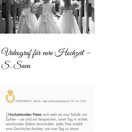
Videograf für eure Hochzeit –
S. Sava
VIDEOGRAF S. SAVA – Text zuletzt aktualisiert am 25. Juni 2025
│
Hochzeitsvideo Preise
sind mehr als eine Tabelle von
Zahlen – sie sind ein Versprechen, euren Tag in echten,
emotionalen Bildern festzuhalten. Jeder Preis erzählt
eine Geschichte darüber, wie euer Tag zu einem