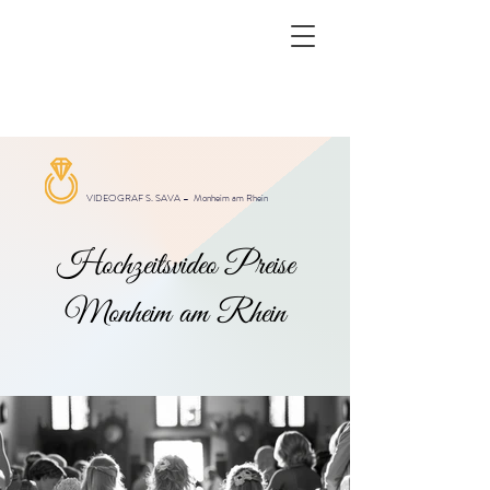
VIDEOGRAF S. SAVA –
Monheim am Rhein
Hochzeitsvideo Preise
Monheim am Rhein