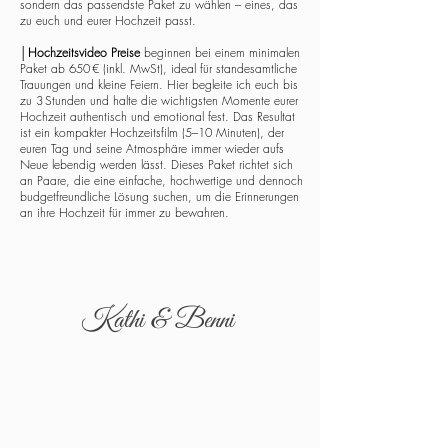
sondern das passendste Paket zu wählen – eines, das
zu euch und eurer Hochzeit passt.
│
Hochzeitsvideo Preise
beginnen bei einem minimalen
Paket ab 650 € (inkl. MwSt), ideal für standesamtliche
Trauungen und kleine Feiern. Hier begleite ich euch bis
zu 3 Stunden und halte die wichtigsten Momente eurer
Hochzeit authentisch und emotional fest. Das Resultat
ist ein kompakter Hochzeitsfilm (5–10 Minuten), der
euren Tag und seine Atmosphäre immer wieder aufs
Neue lebendig werden lässt. Dieses Paket richtet sich
an Paare, die eine einfache, hochwertige und dennoch
budgetfreundliche Lösung suchen, um die Erinnerungen
an ihre Hochzeit für immer zu bewahren.
Kathi & Benni