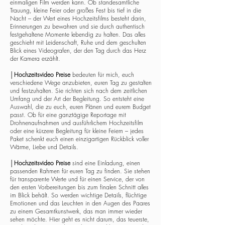
einmaligen Film werden kann. Ob standesamtliche
Trauung, kleine Feier oder großes Fest bis tief in die
Nacht – der Wert eines Hochzeitsfilms besteht darin,
Erinnerungen zu bewahren und sie durch authentisch
festgehaltene Momente lebendig zu halten. Das alles
geschieht mit Leidenschaft, Ruhe und dem geschulten
Blick eines Videografen, der den Tag durch das Herz
der Kamera erzählt.
│
Hochzeitsvideo Preise
bedeuten für mich, euch
verschiedene Wege anzubieten, euren Tag zu gestalten
und festzuhalten. Sie richten sich nach dem zeitlichen
Umfang und der Art der Begleitung. So entsteht eine
Auswahl, die zu euch, euren Plänen und eurem Budget
passt. Ob für eine ganztägige Reportage mit
Drohnenaufnahmen und ausführlichem Hochzeitsfilm
oder eine kürzere Begleitung für kleine Feiern – jedes
Paket schenkt euch einen einzigartigen Rückblick voller
Wärme, Liebe und Details.
│
Hochzeitsvideo Preise
sind eine Einladung, einen
passenden Rahmen für euren Tag zu finden. Sie stehen
für transparente Werte und für einen Service, der von
den ersten Vorbereitungen bis zum finalen Schnitt alles
im Blick behält. So werden wichtige Details, flüchtige
Emotionen und das Leuchten in den Augen des Paares
zu einem Gesamtkunstwerk, das man immer wieder
sehen möchte. Hier geht es nicht darum, das teuerste,