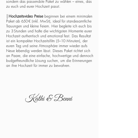
sondern das passendste Paket zu wählen – eines, das
zu euch und eurer Hochzeit passt.
│
Hochzeitsvideo Preise
beginnen bei einem minimalen
Paket ab 650 € (inkl. MwSt), ideal für standesamtliche
Trauungen und kleine Feiern. Hier begleite ich euch bis
zu 3 Stunden und halte die wichtigsten Momente eurer
Hochzeit authentisch und emotional fest. Das Resultat
ist ein kompakter Hochzeitsfilm (5–10 Minuten), der
euren Tag und seine Atmosphäre immer wieder aufs
Neue lebendig werden lässt. Dieses Paket richtet sich
an Paare, die eine einfache, hochwertige und dennoch
budgetfreundliche Lösung suchen, um die Erinnerungen
an ihre Hochzeit für immer zu bewahren.
Kathi & Benni