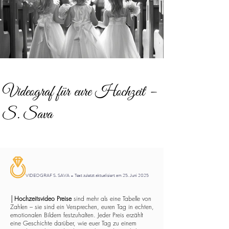
Videograf für eure Hochzeit –
S. Sava
VIDEOGRAF S. SAVA – Text zuletzt aktualisiert am 25. Juni 2025
│
Hochzeitsvideo Preise
sind mehr als eine Tabelle von
Zahlen – sie sind ein Versprechen, euren Tag in echten,
emotionalen Bildern festzuhalten. Jeder Preis erzählt
eine Geschichte darüber, wie euer Tag zu einem