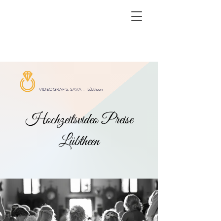
VIDEOGRAF S. SAVA –
Lübtheen
Hochzeitsvideo Preise
Lübtheen