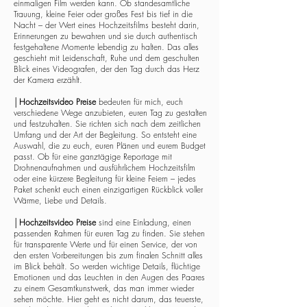
einmaligen Film werden kann. Ob standesamtliche
Trauung, kleine Feier oder großes Fest bis tief in die
Nacht – der Wert eines Hochzeitsfilms besteht darin,
Erinnerungen zu bewahren und sie durch authentisch
festgehaltene Momente lebendig zu halten. Das alles
geschieht mit Leidenschaft, Ruhe und dem geschulten
Blick eines Videografen, der den Tag durch das Herz
der Kamera erzählt.
│
Hochzeitsvideo Preise
bedeuten für mich, euch
verschiedene Wege anzubieten, euren Tag zu gestalten
und festzuhalten. Sie richten sich nach dem zeitlichen
Umfang und der Art der Begleitung. So entsteht eine
Auswahl, die zu euch, euren Plänen und eurem Budget
passt. Ob für eine ganztägige Reportage mit
Drohnenaufnahmen und ausführlichem Hochzeitsfilm
oder eine kürzere Begleitung für kleine Feiern – jedes
Paket schenkt euch einen einzigartigen Rückblick voller
Wärme, Liebe und Details.
│
Hochzeitsvideo Preise
sind eine Einladung, einen
passenden Rahmen für euren Tag zu finden. Sie stehen
für transparente Werte und für einen Service, der von
den ersten Vorbereitungen bis zum finalen Schnitt alles
im Blick behält. So werden wichtige Details, flüchtige
Emotionen und das Leuchten in den Augen des Paares
zu einem Gesamtkunstwerk, das man immer wieder
sehen möchte. Hier geht es nicht darum, das teuerste,