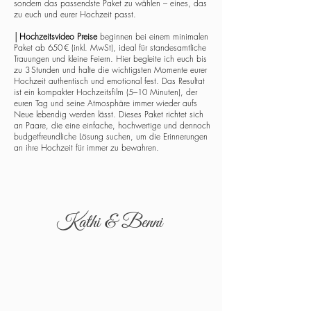
sondern das passendste Paket zu wählen – eines, das
zu euch und eurer Hochzeit passt.
│
Hochzeitsvideo Preise
beginnen bei einem minimalen
Paket ab 650 € (inkl. MwSt), ideal für standesamtliche
Trauungen und kleine Feiern. Hier begleite ich euch bis
zu 3 Stunden und halte die wichtigsten Momente eurer
Hochzeit authentisch und emotional fest. Das Resultat
ist ein kompakter Hochzeitsfilm (5–10 Minuten), der
euren Tag und seine Atmosphäre immer wieder aufs
Neue lebendig werden lässt. Dieses Paket richtet sich
an Paare, die eine einfache, hochwertige und dennoch
budgetfreundliche Lösung suchen, um die Erinnerungen
an ihre Hochzeit für immer zu bewahren.
Kathi & Benni