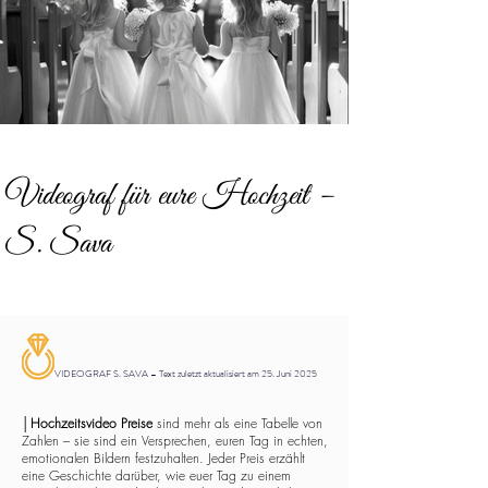
Videograf für eure Hochzeit –
S. Sava
VIDEOGRAF S. SAVA – Text zuletzt aktualisiert am 25. Juni 2025
│
Hochzeitsvideo Preise
sind mehr als eine Tabelle von
Zahlen – sie sind ein Versprechen, euren Tag in echten,
emotionalen Bildern festzuhalten. Jeder Preis erzählt
eine Geschichte darüber, wie euer Tag zu einem