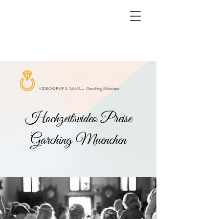
VIDEOGRAF S. SAVA –
Garching München
Hochzeitsvideo Preise
Garching Muenchen