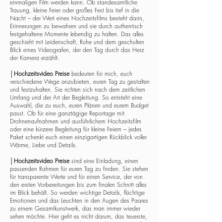
einmaligen Film werden kann. Ob standesamtliche
Trauung, kleine Feier oder großes Fest bis tief in die
Nacht – der Wert eines Hochzeitsfilms besteht darin,
Erinnerungen zu bewahren und sie durch authentisch
festgehaltene Momente lebendig zu halten. Das alles
geschieht mit Leidenschaft, Ruhe und dem geschulten
Blick eines Videografen, der den Tag durch das Herz
der Kamera erzählt.
│
Hochzeitsvideo Preise
bedeuten für mich, euch
verschiedene Wege anzubieten, euren Tag zu gestalten
und festzuhalten. Sie richten sich nach dem zeitlichen
Umfang und der Art der Begleitung. So entsteht eine
Auswahl, die zu euch, euren Plänen und eurem Budget
passt. Ob für eine ganztägige Reportage mit
Drohnenaufnahmen und ausführlichem Hochzeitsfilm
oder eine kürzere Begleitung für kleine Feiern – jedes
Paket schenkt euch einen einzigartigen Rückblick voller
Wärme, Liebe und Details.
│
Hochzeitsvideo Preise
sind eine Einladung, einen
passenden Rahmen für euren Tag zu finden. Sie stehen
für transparente Werte und für einen Service, der von
den ersten Vorbereitungen bis zum finalen Schnitt alles
im Blick behält. So werden wichtige Details, flüchtige
Emotionen und das Leuchten in den Augen des Paares
zu einem Gesamtkunstwerk, das man immer wieder
sehen möchte. Hier geht es nicht darum, das teuerste,