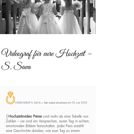
Videograf für eure Hochzeit –
S. Sava
VIDEOGRAF S. SAVA – Text zuletzt aktualisiert am 25. Juni 2025
│
Hochzeitsvideo Preise
sind mehr als eine Tabelle von
Zahlen – sie sind ein Versprechen, euren Tag in echten,
emotionalen Bildern festzuhalten. Jeder Preis erzählt
eine Geschichte darüber, wie euer Tag zu einem