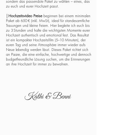
sondern das passendste Paket zu wählen – eines, das
zu euch und eurer Hochzeit passt.
│
Hochzeitsvideo Preise
beginnen bei einem minimalen
Paket ab 650 € (inkl. MwSt), ideal für standesamtliche
Trauungen und kleine Feiern. Hier begleite ich euch bis
zu 3 Stunden und halte die wichtigsten Momente eurer
Hochzeit authentisch und emotional fest. Das Resultat
ist ein kompakter Hochzeitsfilm (5–10 Minuten), der
euren Tag und seine Atmosphäre immer wieder aufs
Neue lebendig werden lässt. Dieses Paket richtet sich
an Paare, die eine einfache, hochwertige und dennoch
budgetfreundliche Lösung suchen, um die Erinnerungen
an ihre Hochzeit für immer zu bewahren.
Kathi & Benni