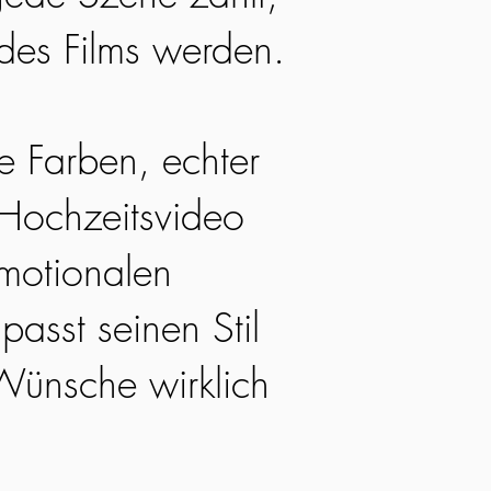
 des Films werden.
he Farben, echter
 Hochzeitsvideo
emotionalen
passt seinen Stil
Wünsche wirklich