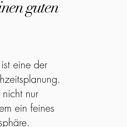
inen guten
ist eine der
hzeitsplanung.
 nicht nur
em ein feines
sphäre.