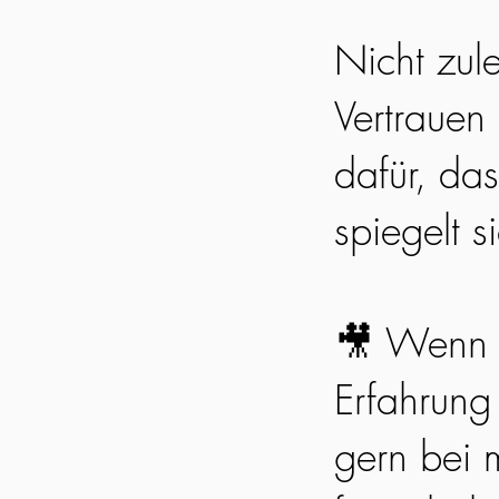
Nicht zul
Vertrauen
dafür, da
spiegelt s
🎥 Wenn 
Erfahrung
gern bei m