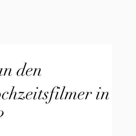
an den
hzeitsfilmer in
?