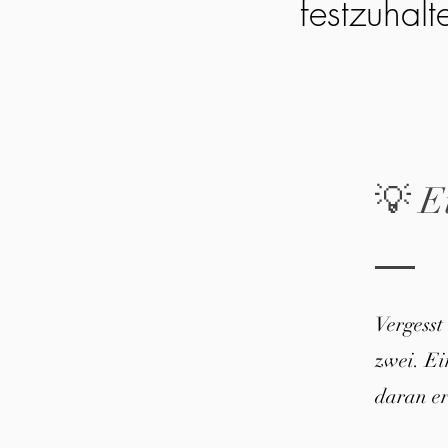
festzuhalt
💡 E
Vergesst
zwei. E
daran er