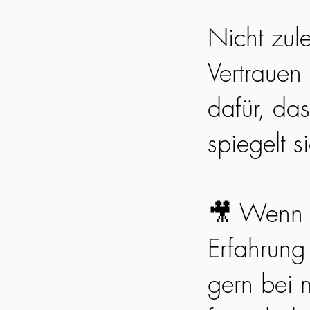
Nicht zul
Vertrauen
dafür, da
spiegelt s
🎥 Wenn 
Erfahrung
gern bei m