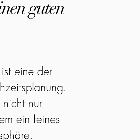
inen guten
ist eine der
hzeitsplanung.
 nicht nur
em ein feines
sphäre.