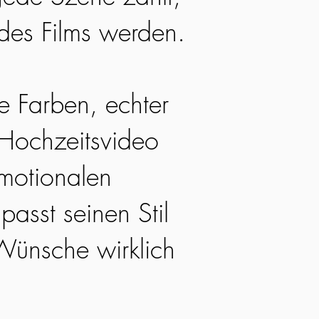
 des Films werden.
he Farben, echter
 Hochzeitsvideo
emotionalen
passt seinen Stil
Wünsche wirklich