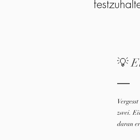
festzuhalt
💡 E
Vergesst
zwei. E
daran er