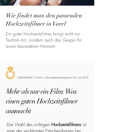
Wie findet man den passenden
Hochzeitsfilmer in Varel
Ein guter Hochzeitsfilmer bringt nicht nur
Technik mit, sondern auch das Gespür für
euren besonderen Moment.
VIDEOGRAF S. SAVA – Text zuletzt aktualisiert am 05. Juni 2025
Mehr als nur ein Film: Was
einen guten Hochzeitsfilmer
ausmacht
Die Wahl des richtigen
Hochzeitsfilmers
ist
eine der wichtigsten Entscheidungen bei