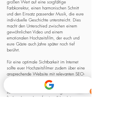
großen Wert auf eine sorgfältige
Farbkorrektur, einen harmonischen Schnitt
und den Einsatz passender Musik, die eure
individuelle Geschichte unterstreicht. Dies
macht den Unterschied zwischen einem
gewöhnlichen Video und einem
emotionalen Hochzeitsfilm, der euch und
eure Gäste auch Jahre später noch tief
berührt.
Für eine optimale Sichtbarkeit im Internet
sollte euer Hochzeitsfilmer zudem über eine
ansprechende Website mit relevanten SEO-
Elementen verfügen. So stellt ihr sicher,
dass ihr nicht nur einen kreativen Experten,
sondern auch einen zuverlässigen Partner
findet, der euch professionell begleitet –
von der ersten Kontaktaufnahme bis zum
fertigen Film.