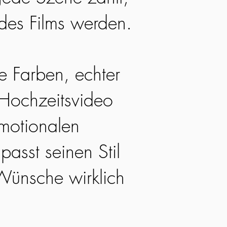
 des Films werden.
he Farben, echter
 Hochzeitsvideo
emotionalen
passt seinen Stil
Wünsche wirklich