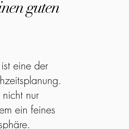
inen guten
ist eine der
hzeitsplanung.
 nicht nur
em ein feines
sphäre.