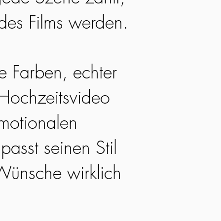
 des Films werden.
he Farben, echter
 Hochzeitsvideo
emotionalen
passt seinen Stil
Wünsche wirklich