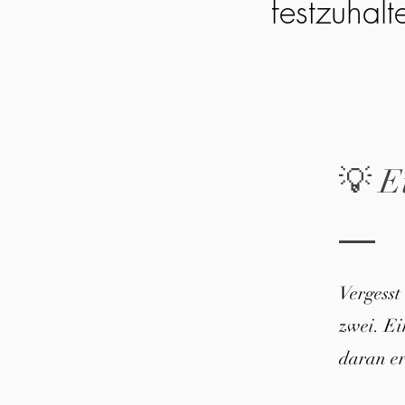
festzuhalt
💡 E
Vergesst
zwei. E
daran er