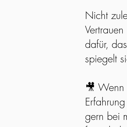
Nicht zul
Vertrauen
dafür, da
spiegelt s
🎥 Wenn 
Erfahrung
gern bei m