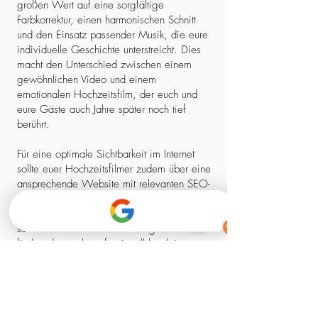
großen Wert auf eine sorgfältige
Farbkorrektur, einen harmonischen Schnitt
und den Einsatz passender Musik, die eure
individuelle Geschichte unterstreicht. Dies
macht den Unterschied zwischen einem
gewöhnlichen Video und einem
emotionalen Hochzeitsfilm, der euch und
eure Gäste auch Jahre später noch tief
berührt.
Für eine optimale Sichtbarkeit im Internet
sollte euer Hochzeitsfilmer zudem über eine
ansprechende Website mit relevanten SEO-
Elementen verfügen. So stellt ihr sicher,
dass ihr nicht nur einen kreativen Experten,
sondern auch einen zuverlässigen Partner
findet, der euch professionell begleitet –
von der ersten Kontaktaufnahme bis zum
fertigen Film.