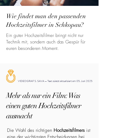
Wie findet man den passenden
Hochzeitsfilmer in Schkopau?
Ein guter Hochzeitsfilmer bringt nicht nur
Technik mit, sondern auch das Gespür für
euren besonderen Moment.
VIDEOGRAF S. SAVA – Text zuletzt aktualisiert am 05. Juni 2025
Mehr als nur ein Film: Was
einen guten Hochzeitsfilmer
ausmacht
Die Wahl des richtigen
Hochzeitsfilmers
ist
eine der wichtigsten Entscheidungen bei