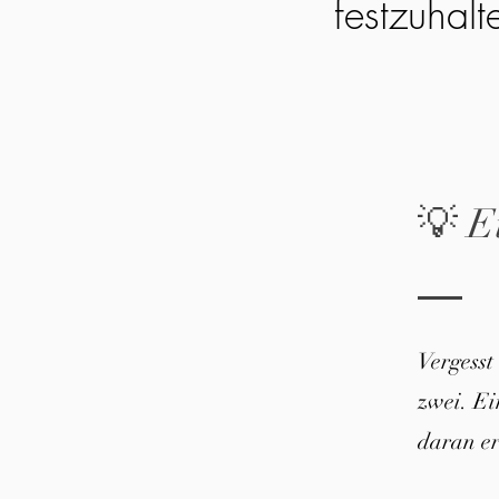
festzuhalt
💡 E
Vergesst
zwei. E
daran er