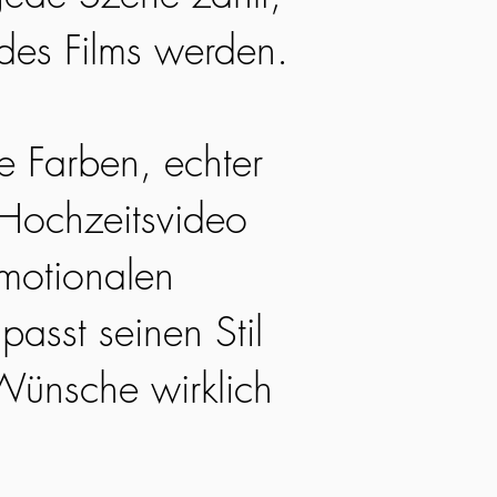
 des Films werden.
he Farben, echter
 Hochzeitsvideo
emotionalen
passt seinen Stil
Wünsche wirklich