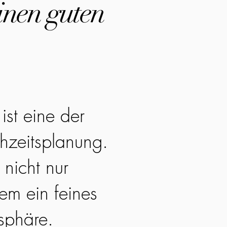
inen guten
ist eine der
hzeitsplanung.
 nicht nur
em ein feines
sphäre.