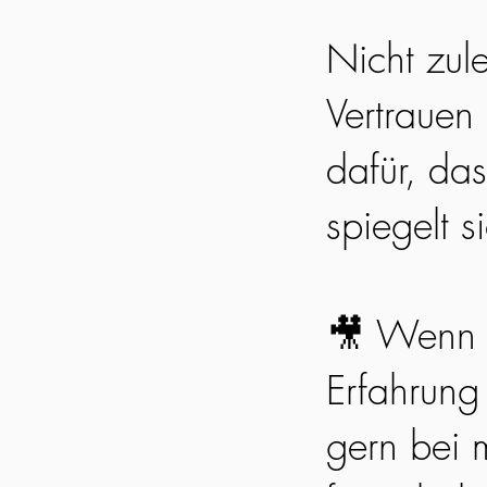
Nicht zul
Vertrauen
dafür, da
spiegelt s
🎥 Wenn 
Erfahrung
gern bei m