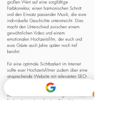
großen Wert auf eine sorgfältige
Farbkorrektur, einen harmonischen Schnitt
und den Einsatz passender Musik, die eure
individuelle Geschichte unterstreicht. Dies
macht den Unterschied zwischen einem
gewöhnlichen Video und einem
emotionalen Hochzeitsfilm, der euch und
eure Gäste auch Jahre später noch tief
berührt.
Für eine optimale Sichtbarkeit im Internet
sollte euer Hochzeitsfilmer zudem über eine
ansprechende Website mit relevanten SEO-
Elementen verfügen. So stellt ihr sicher,
dass ihr nicht nur einen kreativen Experten,
sondern auch einen zuverlässigen Partner
findet, der euch professionell begleitet –
von der ersten Kontaktaufnahme bis zum
fertigen Film.