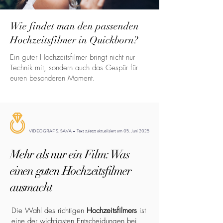
Wie findet man den passenden
Hochzeitsfilmer in Quickborn?
Ein guter Hochzeitsfilmer bringt nicht nur
Technik mit, sondern auch das Gespür für
euren besonderen Moment.
VIDEOGRAF S. SAVA – Text zuletzt aktualisiert am 05. Juni 2025
Mehr als nur ein Film: Was
einen guten Hochzeitsfilmer
ausmacht
Die Wahl des richtigen
Hochzeitsfilmers
ist
eine der wichtigsten Entscheidungen bei