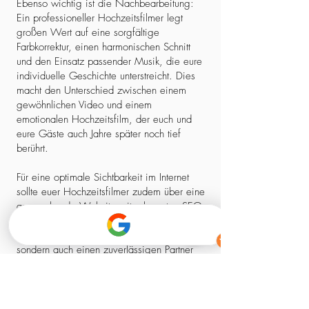
Ebenso wichtig ist die Nachbearbeitung:
Ein professioneller Hochzeitsfilmer legt
großen Wert auf eine sorgfältige
Farbkorrektur, einen harmonischen Schnitt
und den Einsatz passender Musik, die eure
individuelle Geschichte unterstreicht. Dies
macht den Unterschied zwischen einem
gewöhnlichen Video und einem
emotionalen Hochzeitsfilm, der euch und
eure Gäste auch Jahre später noch tief
berührt.
Für eine optimale Sichtbarkeit im Internet
sollte euer Hochzeitsfilmer zudem über eine
ansprechende Website mit relevanten SEO-
Elementen verfügen. So stellt ihr sicher,
dass ihr nicht nur einen kreativen Experten,
sondern auch einen zuverlässigen Partner
findet, der euch professionell begleitet –
von der ersten Kontaktaufnahme bis zum
fertigen Film.