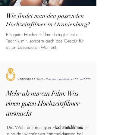
Wie findet man den passenden
Hochzeitsfilmer in Oranienburg?
Ein guter Hochzeitsfilmer bringt nicht nur
Technik mit, sondern auch das Gespür für
euren besonderen Moment.
VIDEOGRAF S. SAVA – Text zuletzt aktualisiert am 05. Juni 2025
Mehr als nur ein Film: Was
einen guten Hochzeitsfilmer
ausmacht
Die Wahl des richtigen
Hochzeitsfilmers
ist
eine der wichtigsten Entscheidungen bei