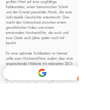
großen Wert auf eine sorgfältige
Farbkorrektur, einen harmonischen Schnitt
und den Einsatz passender Musik, die eure
individuelle Geschichte unterstreicht. Dies
macht den Unterschied zwischen einem
gewöhnlichen Video und einem
emotionalen Hochzeitsfilm, der euch und
eure Gäste auch Jahre später noch tief
berührt.
Für eine optimale Sichtbarkeit im Internet
sollte euer Hochzeitsfilmer zudem über eine
ansprechende Website mit relevanten SEO-
Elementen verfügen. So stellt ihr sicher,
dass ihr nicht nur einen kreativen Experten,
sondern auch einen zuverlässigen Partner
findet, der euch professionell begleitet –
von der ersten Kontaktaufnahme bis zum
fertigen Film.