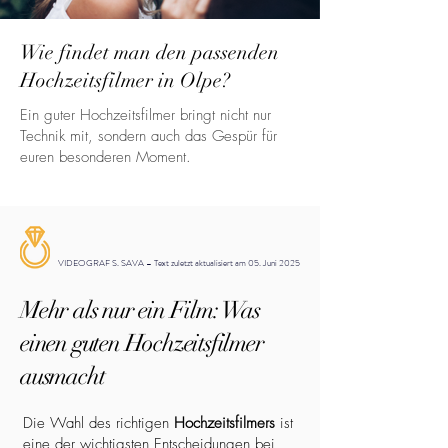
Wie findet man den passenden
Hochzeitsfilmer in Olpe?
Ein guter Hochzeitsfilmer bringt nicht nur
Technik mit, sondern auch das Gespür für
euren besonderen Moment.
VIDEOGRAF S. SAVA – Text zuletzt aktualisiert am 05. Juni 2025
Mehr als nur ein Film: Was
einen guten Hochzeitsfilmer
ausmacht
Die Wahl des richtigen
Hochzeitsfilmers
ist
eine der wichtigsten Entscheidungen bei