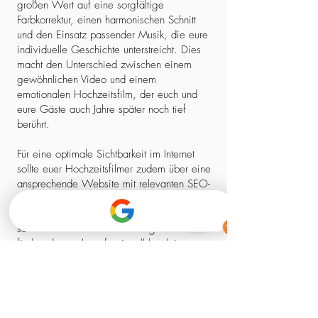
großen Wert auf eine sorgfältige
Farbkorrektur, einen harmonischen Schnitt
und den Einsatz passender Musik, die eure
individuelle Geschichte unterstreicht. Dies
macht den Unterschied zwischen einem
gewöhnlichen Video und einem
emotionalen Hochzeitsfilm, der euch und
eure Gäste auch Jahre später noch tief
berührt.
Für eine optimale Sichtbarkeit im Internet
sollte euer Hochzeitsfilmer zudem über eine
ansprechende Website mit relevanten SEO-
Elementen verfügen. So stellt ihr sicher,
dass ihr nicht nur einen kreativen Experten,
sondern auch einen zuverlässigen Partner
findet, der euch professionell begleitet –
von der ersten Kontaktaufnahme bis zum
fertigen Film.