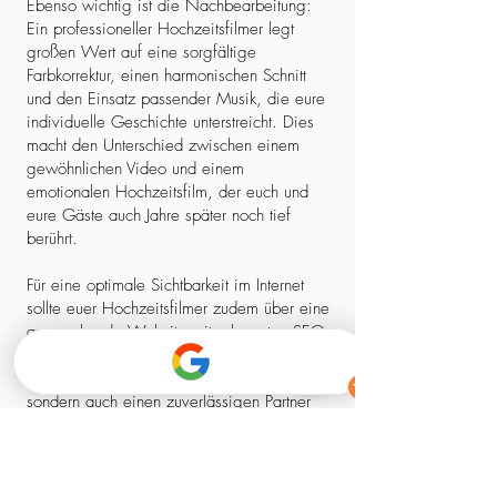
Ebenso wichtig ist die Nachbearbeitung:
Ein professioneller Hochzeitsfilmer legt
großen Wert auf eine sorgfältige
Farbkorrektur, einen harmonischen Schnitt
und den Einsatz passender Musik, die eure
individuelle Geschichte unterstreicht. Dies
macht den Unterschied zwischen einem
gewöhnlichen Video und einem
emotionalen Hochzeitsfilm, der euch und
eure Gäste auch Jahre später noch tief
berührt.
Für eine optimale Sichtbarkeit im Internet
sollte euer Hochzeitsfilmer zudem über eine
ansprechende Website mit relevanten SEO-
Elementen verfügen. So stellt ihr sicher,
dass ihr nicht nur einen kreativen Experten,
sondern auch einen zuverlässigen Partner
findet, der euch professionell begleitet –
von der ersten Kontaktaufnahme bis zum
fertigen Film.