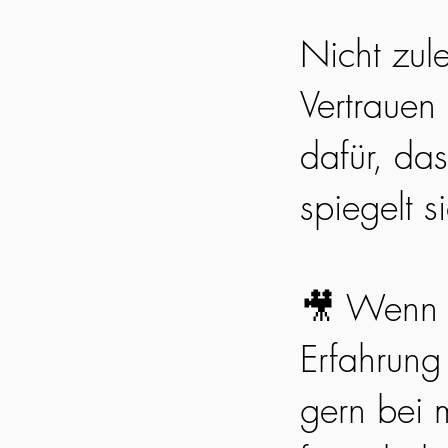
Nicht zul
Vertrauen
dafür, da
spiegelt s
🎥 Wenn 
Erfahrung
gern bei m