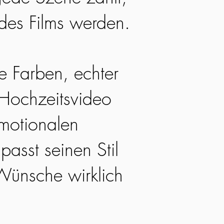
 des Films werden.
he Farben, echter
 Hochzeitsvideo
emotionalen
passt seinen Stil
Wünsche wirklich