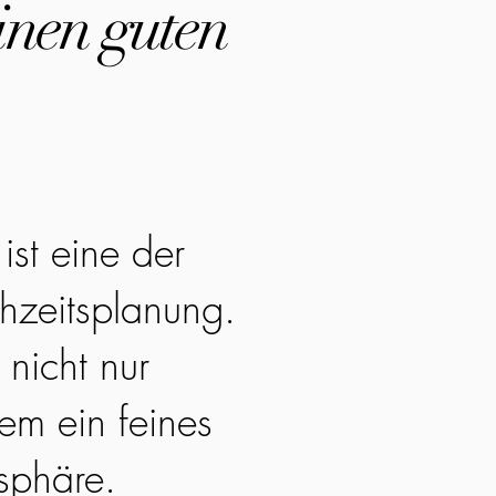
inen guten
ist eine der
hzeitsplanung.
 nicht nur
em ein feines
sphäre.