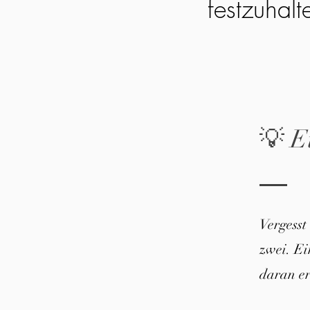
festzuhalt
💡 E
Vergesst
zwei. E
daran er