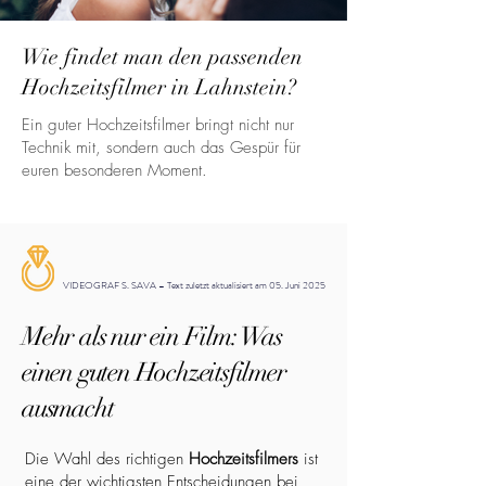
Wie findet man den passenden
Hochzeitsfilmer in Lahnstein?
Ein guter Hochzeitsfilmer bringt nicht nur
Technik mit, sondern auch das Gespür für
euren besonderen Moment.
VIDEOGRAF S. SAVA – Text zuletzt aktualisiert am 05. Juni 2025
Mehr als nur ein Film: Was
einen guten Hochzeitsfilmer
ausmacht
Die Wahl des richtigen
Hochzeitsfilmers
ist
eine der wichtigsten Entscheidungen bei