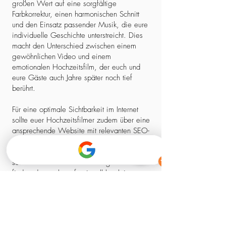
großen Wert auf eine sorgfältige
Farbkorrektur, einen harmonischen Schnitt
und den Einsatz passender Musik, die eure
individuelle Geschichte unterstreicht. Dies
macht den Unterschied zwischen einem
gewöhnlichen Video und einem
emotionalen Hochzeitsfilm, der euch und
eure Gäste auch Jahre später noch tief
berührt.
Für eine optimale Sichtbarkeit im Internet
sollte euer Hochzeitsfilmer zudem über eine
ansprechende Website mit relevanten SEO-
Elementen verfügen. So stellt ihr sicher,
dass ihr nicht nur einen kreativen Experten,
sondern auch einen zuverlässigen Partner
findet, der euch professionell begleitet –
von der ersten Kontaktaufnahme bis zum
fertigen Film.