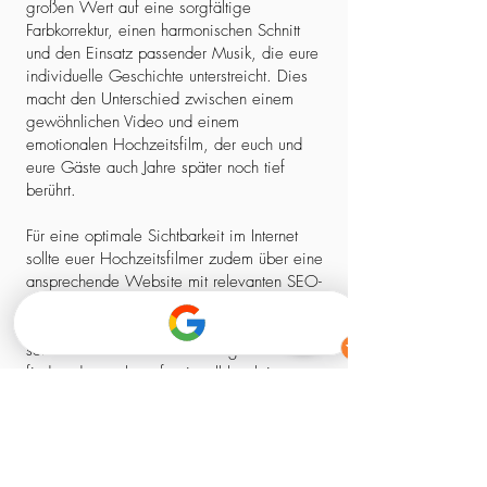
großen Wert auf eine sorgfältige
Farbkorrektur, einen harmonischen Schnitt
und den Einsatz passender Musik, die eure
individuelle Geschichte unterstreicht. Dies
macht den Unterschied zwischen einem
gewöhnlichen Video und einem
emotionalen Hochzeitsfilm, der euch und
eure Gäste auch Jahre später noch tief
berührt.
Für eine optimale Sichtbarkeit im Internet
sollte euer Hochzeitsfilmer zudem über eine
ansprechende Website mit relevanten SEO-
Elementen verfügen. So stellt ihr sicher,
dass ihr nicht nur einen kreativen Experten,
sondern auch einen zuverlässigen Partner
findet, der euch professionell begleitet –
von der ersten Kontaktaufnahme bis zum
fertigen Film.