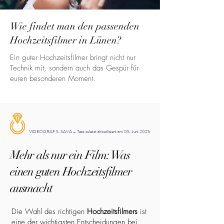
Wie findet man den passenden
Hochzeitsfilmer in Lünen?
Ein guter Hochzeitsfilmer bringt nicht nur
Technik mit, sondern auch das Gespür für
euren besonderen Moment.
VIDEOGRAF S. SAVA – Text zuletzt aktualisiert am 05. Juni 2025
Mehr als nur ein Film: Was
einen guten Hochzeitsfilmer
ausmacht
Die Wahl des richtigen
Hochzeitsfilmers
ist
eine der wichtigsten Entscheidungen bei