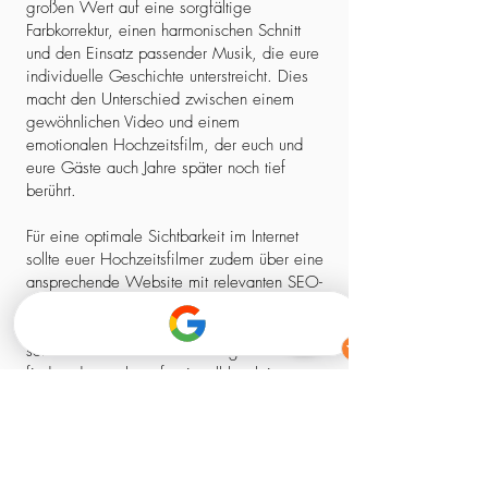
großen Wert auf eine sorgfältige
Farbkorrektur, einen harmonischen Schnitt
und den Einsatz passender Musik, die eure
individuelle Geschichte unterstreicht. Dies
macht den Unterschied zwischen einem
gewöhnlichen Video und einem
emotionalen Hochzeitsfilm, der euch und
eure Gäste auch Jahre später noch tief
berührt.
Für eine optimale Sichtbarkeit im Internet
sollte euer Hochzeitsfilmer zudem über eine
ansprechende Website mit relevanten SEO-
Elementen verfügen. So stellt ihr sicher,
dass ihr nicht nur einen kreativen Experten,
sondern auch einen zuverlässigen Partner
findet, der euch professionell begleitet –
von der ersten Kontaktaufnahme bis zum
fertigen Film.