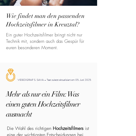
Wie findet man den passenden
Hochzeitsfilmer in Kreuztal?
Ein guter Hochzeitsfilmer bringt nicht nur
Technik mit, sondern auch das Gespür für
euren besonderen Moment.
VIDEOGRAF S. SAVA – Text zuletzt aktualisiert am 05. Juni 2025
Mehr als nur ein Film: Was
einen guten Hochzeitsfilmer
ausmacht
Die Wahl des richtigen
Hochzeitsfilmers
ist
eine der wichtigsten Entscheidungen bei