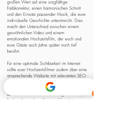
großen Wert auf eine sorgfältige
Farbkorrektur, einen harmonischen Schnitt
und den Einsatz passender Musik, die eure
individuelle Geschichte unterstreicht. Dies
macht den Unterschied zwischen einem
gewöhnlichen Video und einem
emotionalen Hochzeitsfilm, der euch und
eure Gäste auch Jahre später noch tief
berührt.
Für eine optimale Sichtbarkeit im Internet
sollte euer Hochzeitsfilmer zudem über eine
ansprechende Website mit relevanten SEO-
Elementen verfügen. So stellt ihr sicher,
dass ihr nicht nur einen kreativen Experten,
sondern auch einen zuverlässigen Partner
findet, der euch professionell begleitet –
von der ersten Kontaktaufnahme bis zum
fertigen Film.