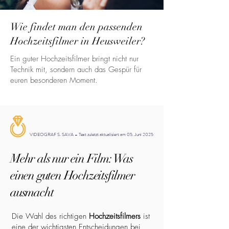
Wie findet man den passenden
Hochzeitsfilmer in Heusweiler?
Ein guter Hochzeitsfilmer bringt nicht nur
Technik mit, sondern auch das Gespür für
euren besonderen Moment.
VIDEOGRAF S. SAVA – Text zuletzt aktualisiert am 05. Juni 2025
Mehr als nur ein Film: Was
einen guten Hochzeitsfilmer
ausmacht
Die Wahl des richtigen
Hochzeitsfilmers
ist
eine der wichtigsten Entscheidungen bei