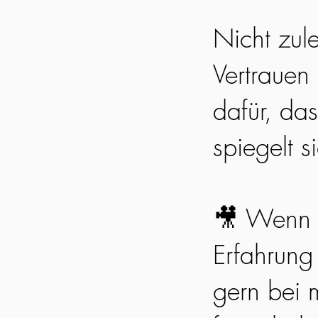
Nicht zul
Vertrauen
dafür, da
spiegelt s
🎥 Wenn 
Erfahrung
gern bei m