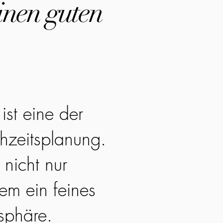
inen guten
ist eine der
hzeitsplanung.
 nicht nur
em ein feines
sphäre.