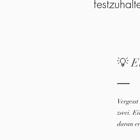
festzuhalt
💡 E
Vergesst
zwei. E
daran er