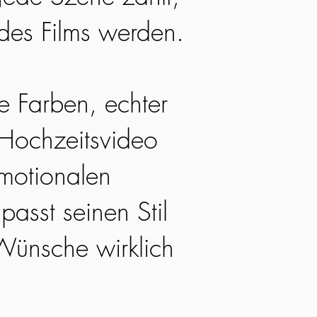
 des Films werden.
he Farben, echter
 Hochzeitsvideo
emotionalen
passt seinen Stil
Wünsche wirklich