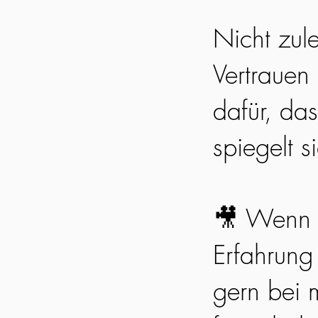
Nicht zul
Vertrauen
dafür, da
spiegelt s
🎥 Wenn 
Erfahrung
gern bei m