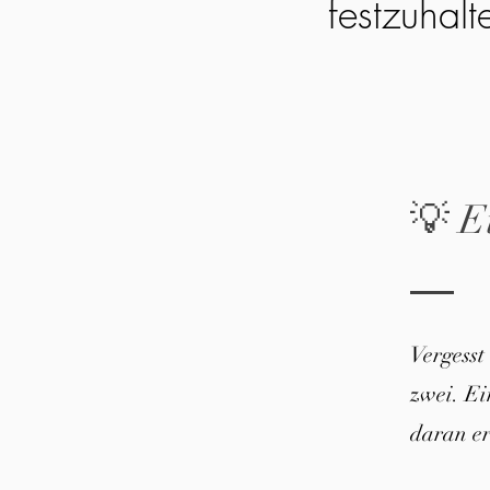
festzuhalt
💡 E
Vergesst
zwei. E
daran er