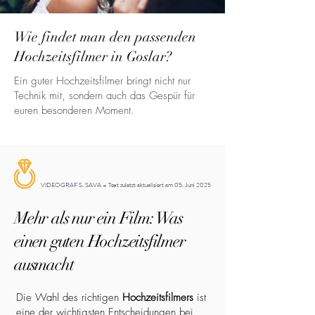
Wie findet man den passenden
Hochzeitsfilmer in Goslar?
Ein guter Hochzeitsfilmer bringt nicht nur
Technik mit, sondern auch das Gespür für
euren besonderen Moment.
VIDEOGRAF S. SAVA – Text zuletzt aktualisiert am 05. Juni 2025
Mehr als nur ein Film: Was
einen guten Hochzeitsfilmer
ausmacht
Die Wahl des richtigen
Hochzeitsfilmers
ist
eine der wichtigsten Entscheidungen bei