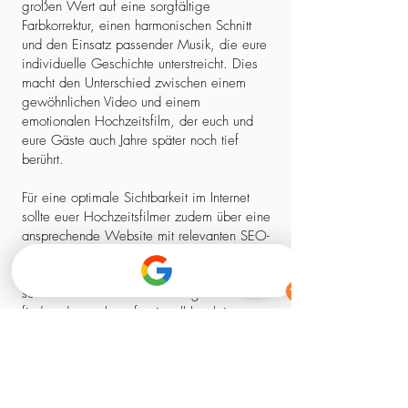
großen Wert auf eine sorgfältige
Farbkorrektur, einen harmonischen Schnitt
und den Einsatz passender Musik, die eure
individuelle Geschichte unterstreicht. Dies
macht den Unterschied zwischen einem
gewöhnlichen Video und einem
emotionalen Hochzeitsfilm, der euch und
eure Gäste auch Jahre später noch tief
berührt.
Für eine optimale Sichtbarkeit im Internet
sollte euer Hochzeitsfilmer zudem über eine
ansprechende Website mit relevanten SEO-
Elementen verfügen. So stellt ihr sicher,
dass ihr nicht nur einen kreativen Experten,
sondern auch einen zuverlässigen Partner
findet, der euch professionell begleitet –
von der ersten Kontaktaufnahme bis zum
fertigen Film.