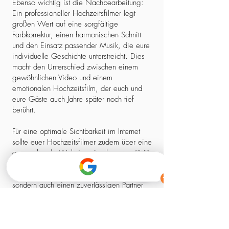
Ebenso wichtig ist die Nachbearbeitung:
Ein professioneller Hochzeitsfilmer legt
großen Wert auf eine sorgfältige
Farbkorrektur, einen harmonischen Schnitt
und den Einsatz passender Musik, die eure
individuelle Geschichte unterstreicht. Dies
macht den Unterschied zwischen einem
gewöhnlichen Video und einem
emotionalen Hochzeitsfilm, der euch und
eure Gäste auch Jahre später noch tief
berührt.
Für eine optimale Sichtbarkeit im Internet
sollte euer Hochzeitsfilmer zudem über eine
ansprechende Website mit relevanten SEO-
Elementen verfügen. So stellt ihr sicher,
dass ihr nicht nur einen kreativen Experten,
sondern auch einen zuverlässigen Partner
findet, der euch professionell begleitet –
von der ersten Kontaktaufnahme bis zum
fertigen Film.